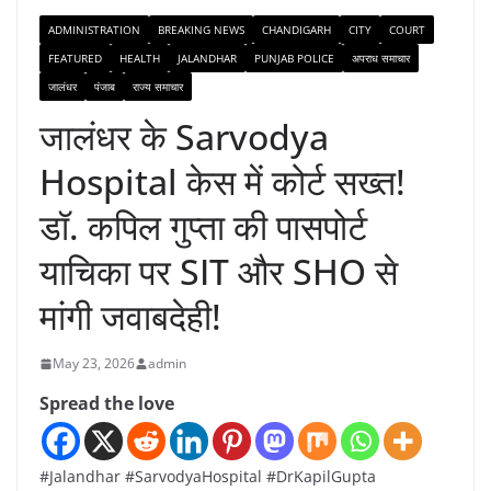
ADMINISTRATION
BREAKING NEWS
CHANDIGARH
CITY
COURT
FEATURED
HEALTH
JALANDHAR
PUNJAB POLICE
अपराध समाचार
जालंधर
पंजाब
राज्य समाचार
जालंधर के Sarvodya
Hospital केस में कोर्ट सख्त!
डॉ. कपिल गुप्ता की पासपोर्ट
याचिका पर SIT और SHO से
मांगी जवाबदेही!
May 23, 2026
admin
Spread the love
#Jalandhar #SarvodyaHospital #DrKapilGupta