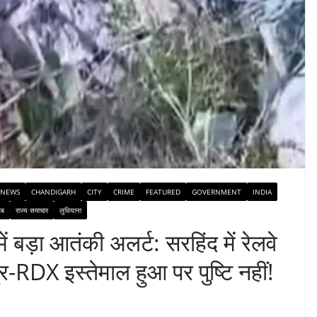
 NEWS
CHANDIGARH
CITY
CRIME
FEATURED
GOVERNMENT
INDIA
िब
राज्य समाचार
लुधियाना
ं बड़ा आतंकी अलर्ट: सरहिंद में रेलवे
-RDX इस्तेमाल हुआ पर पुष्टि नहीं!