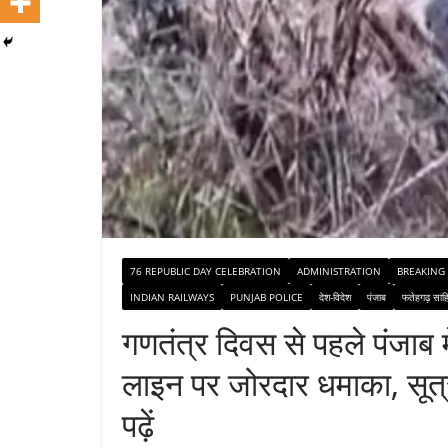
76 REPUBLIC DAY CELEBRATION
ADMINISTRATION
BREAKING
INDIAN RAILWAYS
PUNJAB POLICE
देश-विदेश
पंजाब
फतेहगढ़ साह
गणतंत्र दिवस से पहले पंजाब मे
लाइन पर जोरदार धमाका, सूत्र
पढ़ें