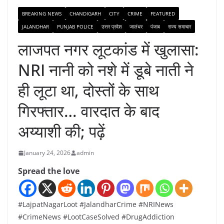
BREAKING NEWS
CHANDIGARH
CITY
CRIME
FEATURED
JALANDHAR
PUNJAB POLICE
उत्तर प्रदेश
जालंधर
पंजाब
राज्य समाचार
लाजपत नगर लूटकांड में खुलासा:
NRI नानी को नशे में डूबे नाती ने
ही लूटा था, दोस्तों के साथ
गिरफ्तार… वारदात के बाद
अय्याशी की; पढ़ें
January 24, 2026
admin
Spread the love
#LajpatNagarLoot #JalandharCrime #NRINews
#CrimeNews #LootCaseSolved #DrugAddiction