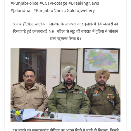
#PunjabPolice #CCTVFootage #BreakingNews
#Jalandhar #Punjab #Nani #Gold #Jwellery
पंजाब हॉटमेल, जालंधर। जालंधर के लाजपत नगर इलाके में 14 जनवरी को
दिनदहाड़े हुई एनआरआई NRI महिला से लूट की वारदात में पुलिस ने चौंकाने
वाला खुलासा किया है।
इस मामले का मास्टरमाइंड पीड़िता का अपना रिश्ते में नाती ही निकला, जिसने