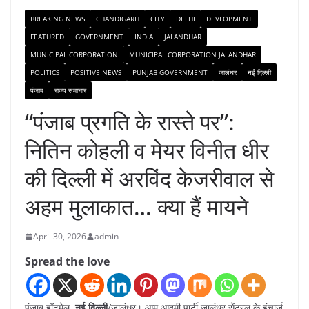
BREAKING NEWS
CHANDIGARH
CITY
DELHI
DEVLOPMENT
FEATURED
GOVERNMENT
INDIA
JALANDHAR
MUNICIPAL CORPORATION
MUNICIPAL CORPORATION JALANDHAR
POLITICS
POSITIVE NEWS
PUNJAB GOVERNMENT
जालंधर
नई दिल्ली
पंजाब
राज्य समाचार
“पंजाब प्रगति के रास्ते पर”:
नितिन कोहली व मेयर विनीत धीर
की दिल्ली में अरविंद केजरीवाल से
अहम मुलाकात… क्या हैं मायने
April 30, 2026
admin
Spread the love
पंजाब हॉटमेल,
नई दिल्ली
/जालंधर। आम आदमी पार्टी जालंधर सेंट्रल के इंचार्ज