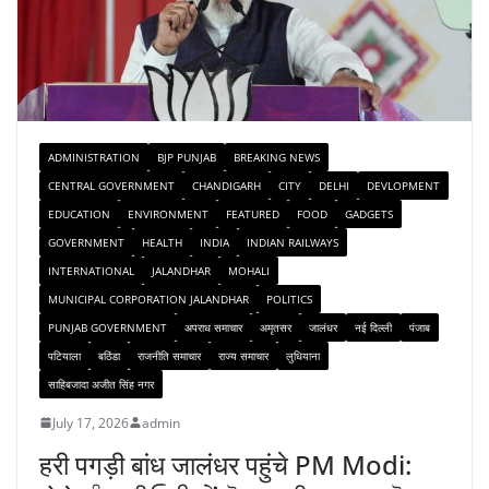
ADMINISTRATION
BJP PUNJAB
BREAKING NEWS
CENTRAL GOVERNMENT
CHANDIGARH
CITY
DELHI
DEVLOPMENT
EDUCATION
ENVIRONMENT
FEATURED
FOOD
GADGETS
GOVERNMENT
HEALTH
INDIA
INDIAN RAILWAYS
INTERNATIONAL
JALANDHAR
MOHALI
MUNICIPAL CORPORATION JALANDHAR
POLITICS
PUNJAB GOVERNMENT
अपराध समाचार
अमृतसर
जालंधर
नई दिल्ली
पंजाब
पटियाला
बठिंडा
राजनीति समाचार
राज्य समाचार
लुधियाना
साहिबजादा अजीत सिंह नगर
July 17, 2026
admin
हरी पगड़ी बांध जालंधर पहुंचे PM Modi: