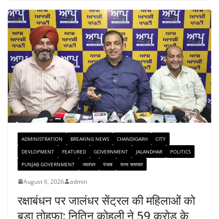
ADMINISTRATION
BREAKING NEWS
CHANDIGARH
CITY
DEVLOPMENT
FEATURED
GOVERNMENT
JALANDHAR
POLITICS
PUNJAB GOVERNMENT
जालंधर
पंजाब
राज्य समाचार
August 6, 2026
admin
रक्षाबंधन पर जालंधर सेंट्रल की महिलाओं को
बड़ा तोहफा: नितिन कोहली ने 59 करोड़ के