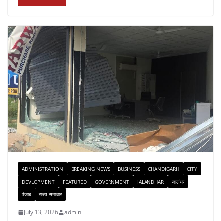
ADMINISTRATION
BREAKING NEWS
BUSINESS
CHANDIGARH
CITY
DEVLOPMENT
FEATURED
GOVERNMENT
JALANDHAR
जालंधर
पंजाब
राज्य समाचार
July 13, 2026
admin