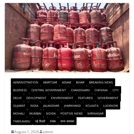
ADMINISTRATION
AMRITSAR
ASSAM
BIHAR
BREAKING NEWS
BUSINESS
CENTRAL GOVERNMENT
CHANDIGARH
CHENNAI
CITY
DELHI
DEVLOPMENT
ENVIRONMENT
FEATURED
GOVERNMENT
GUJARAT
INDIA
JALANDHAR
JHARKHAND
KOLKATA
LUCKNOW
MOHALI
MUMBAI
NOIDA
POSITIVE NEWS
SHRINAGAR
TAMILNADU
नई दिल्ली
पंजाब
राज्य समाचार
August 1, 2026
admin