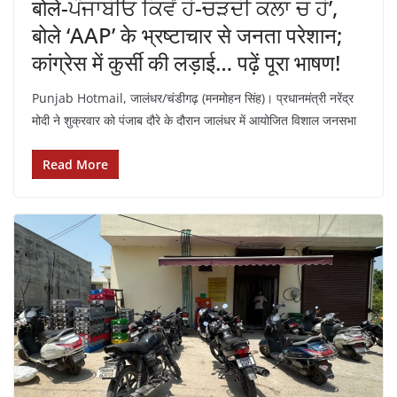
बोले-ਪੰਜਾਬੀਓ ਕਿਵੇਂ ਹੋ-ਚੜਦੀ ਕਲਾ ਚ ਹੋ’,
बोले ‘AAP’ के भ्रष्टाचार से जनता परेशान;
कांग्रेस में कुर्सी की लड़ाई… पढ़ें पूरा भाषण!
Punjab Hotmail, जालंधर/चंडीगढ़ (मनमोहन सिंह)। प्रधानमंत्री नरेंद्र
मोदी ने शुक्रवार को पंजाब दौरे के दौरान जालंधर में आयोजित विशाल जनसभा
Read More