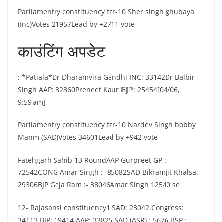
Parliamentry constituency fzr-10 Sher singh ghubaya
(Inc)Votes 21957Lead by +2711 vote
काउंटिंग अपडेट
: *Patiala*Dr Dharamvira Gandhi INC: 33142Dr Balbir
Singh AAP: 32360Preneet Kaur 𝔹𝕁ℙ: 25454[04/06,
9:59 am]
Parliamentry constituency fzr-10 Nardev Singh bobby
Manm (SAD)Votes 34601Lead by +942 vote
Fatehgarh Sahib 13 RoundAAP Gurpreet GP :-
72542CONG Amar Singh :- 85082SAD Bikramjit Khalsa:-
29306BJP Geja Ram :- 38046Amar Singh 12540 se
12- Rajasansi constituency1 SAD: 23042.Congress:
34113 BJP: 19414 AAP: 33825 SAD (ASR) : 5676 BSP :