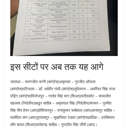
इस सीटों पर अब तक यह आगे
जालंधर – चरणजीत चन्नी (कांग्रेस)अमृतसर – गुरजीत औजला
(कांग्रेस)पटियाला – डॉ. धर्मवीर गांधी (कांग्रेस)लुधियाना – अमरिंदर सिंह राजा
वड़िंग (कांग्रेस)फिरोजपुर – नरदेव सिंह मान (शिअद)फरीदकोट – सरबजीत
खालसा (निर्दलीय)खडूर साहिब – अमृतपाल सिंह (निर्दलीय)संगरूर – गुरमीत
सिंह मीत हेयर (आप)होशियारपुर – राजकुमार चब्बेवाल (आप)आनंदपुर साहिब –
मलविंदर कंग (आप)गुरदासपुर – सुखजिंदर रंधावा (कांग्रेस)बठिंडा – हरसिमरत
कौर बादल (शिअद)फतेहगढ़ साहिब – गुरप्रीत सिंह जीपी (आप)।