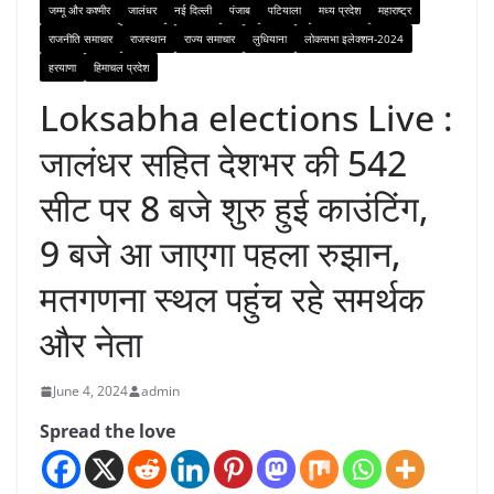
जम्मू और कश्मीर
जालंधर
नई दिल्ली
पंजाब
पटियाला
मध्य प्रदेश
महाराष्ट्र
राजनीति समाचार
राजस्थान
राज्य समाचार
लुधियाना
लोकसभा इलेक्शन-2024
हरयाणा
हिमाचल प्रदेश
Loksabha elections Live :
जालंधर सहित देशभर की 542
सीट पर 8 बजे शुरु हुई काउंटिंग,
9 बजे आ जाएगा पहला रुझान,
मतगणना स्थल पहुंच रहे समर्थक
और नेता
June 4, 2024
admin
Spread the love