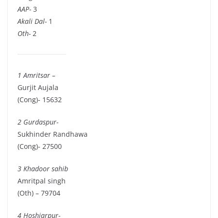
AAP-
3
Akali Dal-
1
Oth-
2
1 Amritsar –
Gurjit Aujala
(Cong)- 15632
2 Gurdaspur-
Sukhinder Randhawa
(Cong)- 27500
3 Khadoor sahib
Amritpal singh
(Oth) – 79704
4 Hoshiarpur-