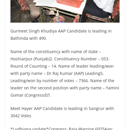
Gurmeet Singh Khudiya AAP Candidate is leading in
Bathinda with 490.
Name of the constituency with name of state –
Hoshiarpur (Punjab)2. Constituency Number – 053.
Round of Counting – 14. Name of leader leading/won
with party name – Dr Raj Kumar (AAP) Leading5.
Leading/won by number of votes – 7366. Name of the
leader on the second position with party name – Yamini
Gomar (Congressd)7.
Meet Hayer AAP Candidate is leading in Sangrur with
3042 Votes
*Ludhiana update*Congress; Raja Warring 6975Aap;