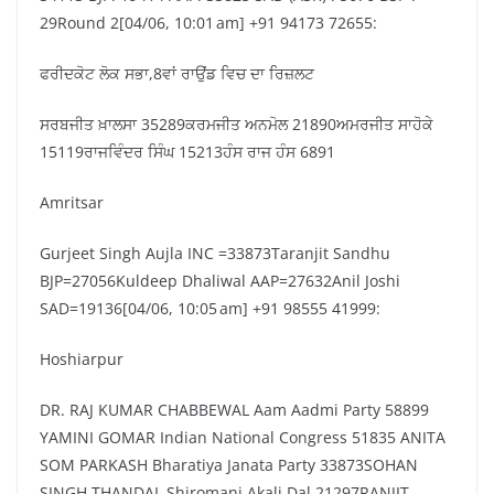
29Round 2[04/06, 10:01 am] +91 94173 72655:
ਫਰੀਦਕੋਟ ਲੋਕ ਸਭਾ,8ਵਾਂ ਰਾਉਂਡ ਵਿਚ ਦਾ ਰਿਜ਼ਲਟ
ਸਰਬਜੀਤ ਖ਼ਾਲਸਾ 35289ਕਰਮਜੀਤ ਅਨਮੋਲ 21890ਅਮਰਜੀਤ ਸਾਹੋਕੇ
15119ਰਾਜਵਿੰਦਰ ਸਿੰਘ 15213ਹੰਸ ਰਾਜ ਹੰਸ 6891
Amritsar
Gurjeet Singh Aujla INC =33873Taranjit Sandhu
BJP=27056Kuldeep Dhaliwal AAP=27632Anil Joshi
SAD=19136[04/06, 10:05 am] +91 98555 41999:
Hoshiarpur
DR. RAJ KUMAR CHABBEWAL Aam Aadmi Party 58899
YAMINI GOMAR Indian National Congress 51835 ANITA
SOM PARKASH Bharatiya Janata Party 33873SOHAN
SINGH THANDAL Shiromani Akali Dal 21297RANJIT