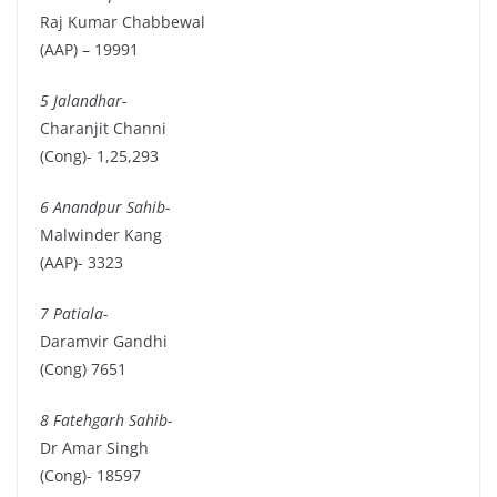
Raj Kumar Chabbewal
(AAP) – 19991
5 Jalandhar-
Charanjit Channi
(Cong)- 1,25,293
6 Anandpur Sahib-
Malwinder Kang
(AAP)- 3323
7 Patiala-
Daramvir Gandhi
(Cong) 7651
8 Fatehgarh Sahib-
Dr Amar Singh
(Cong)- 18597