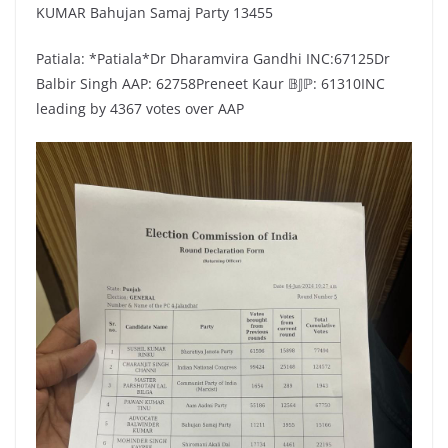
KUMAR Bahujan Samaj Party 13455
Patiala: *Patiala*Dr Dharamvira Gandhi INC:67125Dr
Balbir Singh AAP: 62758Preneet Kaur 𝔹𝕁ℙ: 61310INC
leading by 4367 votes over AAP