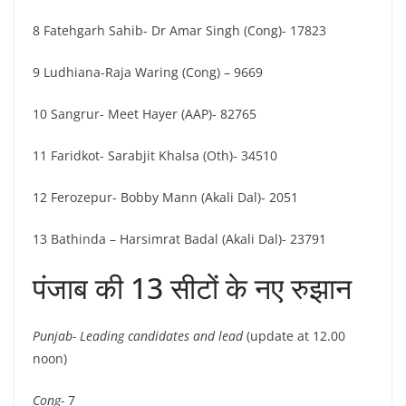
8 Fatehgarh Sahib- Dr Amar Singh (Cong)- 17823
9 Ludhiana-Raja Waring (Cong) – 9669
10 Sangrur- Meet Hayer (AAP)- 82765
11 Faridkot- Sarabjit Khalsa (Oth)- 34510
12 Ferozepur- Bobby Mann (Akali Dal)- 2051
13 Bathinda – Harsimrat Badal (Akali Dal)- 23791
पंजाब की 13 सीटों के नए रुझान
Punjab-
Leading candidates and lead
(update at 12.00
noon)
Cong-
7