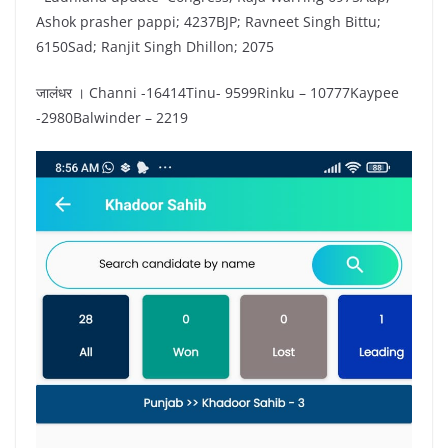
Ashok prasher pappi; 4237BJP; Ravneet Singh Bittu;
6150Sad; Ranjit Singh Dhillon; 2075
जालंधर । Channi -16414Tinu- 9599Rinku – 10777Kaypee
-2980Balwinder – 2219