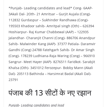
*Punjab- Leading candidates and lead* Cong- 6AAP-
3Akali Dal- 2Oth- 21 Amritsar – Gurjit Aujala (Cong)-
112832 Gurdaspur – Sukhinder Randhawa (Cong)-
195503 Khadoor sahib- Amritpal singh (Oth) – 626394
Hoshiarpur- Raj Kumar Chabbewal (AAP) – 122935
Jalandhar- Charanjit Channi (Cong)- 886706 Anandpur
Sahib- Malwinder Kang (AAP)- 37377 Patiala- Daramvir
Gandhi (Cong) 24788 Fatehgarh Sahib- Dr Amar Singh
(Cong)- 178239 Ludhiana-Raja Waring (Cong) – 966910
Sangrur- Meet Hayer (AAP)- 8276511 Faridkot- Sarabjit
Khalsa (Oth)- 3451012 Ferozepur- Bobby Mann (Akali
Dal)- 205113 Bathinda – Harsimrat Badal (Akali Dal)-
23791
पंजाब की 13 सीटों के नए रझान
Punjab- Leading candidates and lead