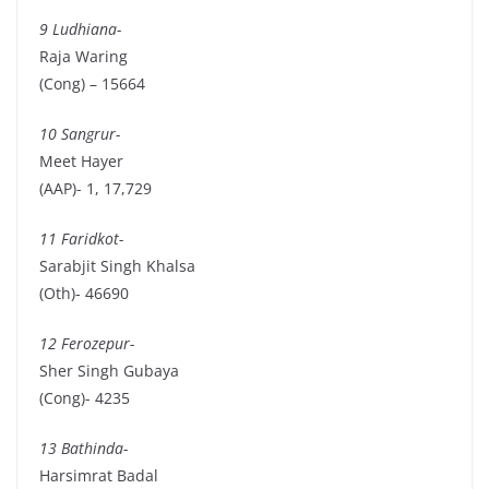
9 Ludhiana-
Raja Waring
(Cong) – 15664
10 Sangrur-
Meet Hayer
(AAP)- 1, 17,729
11 Faridkot-
Sarabjit Singh Khalsa
(Oth)- 46690
12 Ferozepur-
Sher Singh Gubaya
(Cong)- 4235
13 Bathinda-
Harsimrat Badal