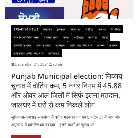
BREAKING NEWS
अमृतसर
इलेक्शन
कपूरथला
चंडीगढ़
जालंधर
देश-विदेश
नगर निगम/परिषद चुनाव
पंचायत चुनाव
पंजाब
पटियाला
फगवाड़ा
बठिंडा
राजनीति समाचार
राज्य समाचार
लुधियाना
शहीद भगत सिंह नगर
संगरूर
समाचार
साहिबजादा अजीत सिंह नगर
होशियारपुर
December 21, 2024
admin
Punjab Municipal election: निकाय
चुनाव में वोटिंग कम, 5 नगर निगम में 45.88
और ओवर आल जिलों में सिर्फ इतना मतदान,
जालंधर में घरों से कम निकले लोग
लुधियाना-फगवाड़ा-जालंधर में बनेगा गठबंधन का मेयर, पटियाला में आप और
अमृतसर में कांग्रेस का दबदबा… इतने वार्डों पर चुनाव रद्द…