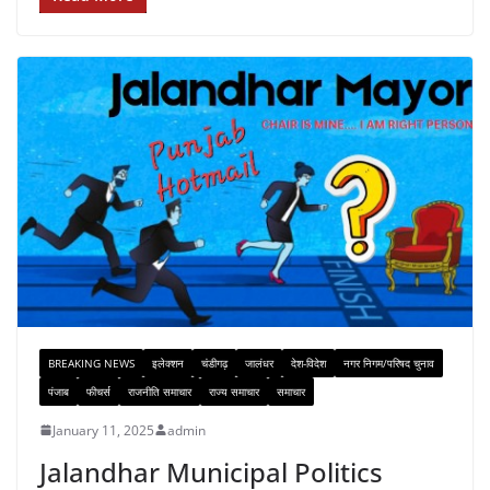
BREAKING NEWS
इलेक्शन
चंडीगढ़
जालंधर
देश-विदेश
नगर निगम/परिषद चुनाव
पंजाब
फीचर्स
राजनीति समाचार
राज्य समाचार
समाचार
January 11, 2025
admin
Jalandhar Municipal Politics