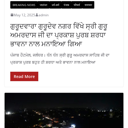
BREAKING NEWS
जालंधर
धर्म-कर्म
पंजाब
फीचर्स
समाचार
May 12, 2025
admin
ਗੁਰੂਦਵਾਰਾ ਗੁਰੂਦੇਵ ਨਗਰ ਵਿੱਖੇ ਸ੍ਰੀ ਗੁਰੂ
ਅਮਰਦਾਸ ਜੀ ਦਾ ਪ੍ਰਕਾਸ਼ ਪੁਰਬ ਸ਼ਰਧਾ
ਭਾਵਨਾ ਨਾਲ ਮਨਾਇਆ ਗਿਆ
ਪੰਜਾਬ ਹੌਟਮੇਲ, ਜਲੰਧਰ। ਧੰਨ ਧੰਨ ਸ੍ਰੀ ਗੁਰੂ ਅਮਰਦਾਸ ਸਾਹਿਬ ਜੀ ਦਾ
ਪ੍ਰਕਾਸ਼ ਪੁਰਬ ਬਹੁਤ ਹੀ ਸ਼ਰਧਾ ਅਤੇ ਭਾਵਨਾ ਨਾਲ ਮਨਾਇਆ
Read More