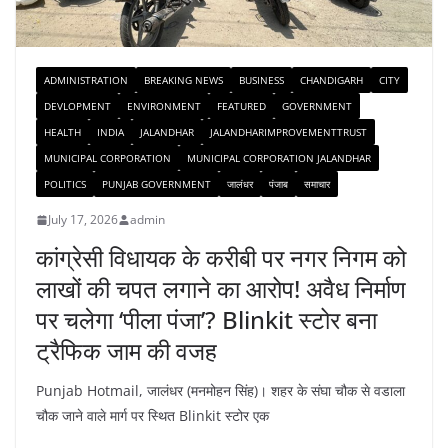
ADMINISTRATION
BREAKING NEWS
BUSINESS
CHANDIGARH
CITY
DEVLOPMENT
ENVIRONMENT
FEATURED
GOVERNMENT
HEALTH
INDIA
JALANDHAR
JALANDHARIMPROVEMENTTRUST
MUNICIPAL CORPORATION
MUNICIPAL CORPORATION JALANDHAR
POLITICS
PUNJAB GOVERNMENT
जालंधर
पंजाब
समाचार
July 17, 2026
admin
कांग्रेसी विधायक के करीबी पर नगर निगम को
लाखों की चपत लगाने का आरोप! अवैध निर्माण
पर चलेगा ‘पीला पंजा’? Blinkit स्टोर बना
ट्रैफिक जाम की वजह
Punjab Hotmail, जालंधर (मनमोहन सिंह)। शहर के संघा चौक से वडाला
चौक जाने वाले मार्ग पर स्थित Blinkit स्टोर एक