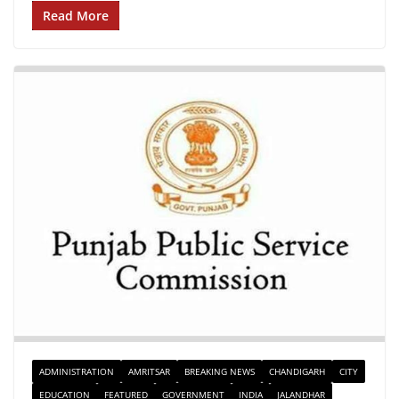
Read More
ADMINISTRATION
AMRITSAR
BREAKING NEWS
CHANDIGARH
CITY
EDUCATION
FEATURED
GOVERNMENT
INDIA
JALANDHAR