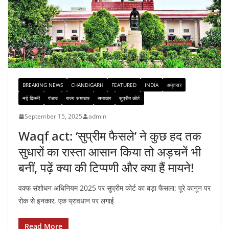
BREAKING NEWS
CHANDIGARH
FEATURED
INDIA
अमृतसर
नई दिल्ली
पंजाब
राज्य समाचार
समाचार
सुप्रीम कोर्ट
September 15, 2025
admin
Waqf act: ‘सुप्रीम फैसले’ ने कुछ हद तक
सुधारों का रास्ता आसान किया तो अड़चनें भी
बनीं, पढ़ें क्या की टिप्पणी और क्या हैं मायने!
वक्फ संशोधन अधिनियम 2025 पर सुप्रीम कोर्ट का बड़ा फैसला: पूरे कानून पर
रोक से इनकार, एक प्रावधान पर लगाई
Read More