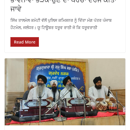
ਜਾਵੇ
ਸਿੱਖ ਤਾਲਮੇਲ ਕਮੇਟੀ ਵੱਲੋਂ ਪੁਲਿਸ ਕਮਿਸ਼ਨਰ ਨੂੰ ਦਿੱਤਾ ਮੰਗ ਪੱਤਰ ਪੰਜਾਬ
ਹੌਟਮੇਲ, ਜਲੰਧਰ।‌ ਯੂ ਟਿਊਬਰ ਧਰੂਵ ਰਾਠੀ ਜੋ ਕਿ ਧਰੂਵਰਾਠੀ
Read More