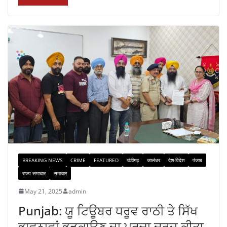
BREAKING NEWS
CRIME
FEATURED
चंडीगढ़
जालंधर
देश-विदेश
पंजाब
राज्य समाचार
समाचार
May 21, 2025
admin
Punjab: ਯੂ ਟਿਊਬਰ ਧਰੂਵ ਰਾਠੀ ਤੇ ਸਿੱਖ
ਭਾਵਨਾਵਾਂ ਭੜਕਾਉਣ ਦਾ ਪਰਚਾ ਦਰਜ ਕੀਤਾ