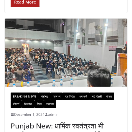
Read More
BREAKING NEWS
चंडीगढ़
जालंधर
देश-विदेश
धर्म-कर्म
नई दिल्ली
पंजाब
फीचर्स
बिजनेस
शिक्षा
समाचार
December 1, 2024
admin
Punjab New: धार्मिक स्वतंत्रता भी