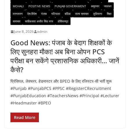
MOHALI
POSITIVE NEWS
PUNJAB GOVERNMENT
अमृतसर
जालंधर
तरनतारन
देश-विदेश
पंजाब
पटियाला
बठिंडा
राज्य समाचार
लुधियाना
शिक्षा
समाचार
साहिबजादा अजीत सिंह नगर
होशियारपुर
June 8, 2026
admin
Good News: पंजाब के बेदाग शिक्षकों के
लिए सुनहरा मौका! अब बिना ओपन PCS
परीक्षा बन सकेंगे प्रशासनिक अधिकारी… जानें
कैसे?
प्रिंसिपल, लेक्चरर, हेडमास्टर और BPEO के लिए रजिस्टर-सी भर्ती शुरू
#Punjab #PunjabPCS #PPSC #RegisterCRecruitment
#PunjabEducation #TeachersNews #Principal #Lecturer
#Headmaster #BPEO
Read More