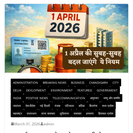
ADMINISTRATION
BREAKING NEWS
BUSINESS
CHANDIGARH
CITY
DELHI
DEVLOPMENT
ENVIRONMENT
FEATURED
GOVERNMENT
INDIA
POSITIVE NEWS
TELECOMMUNICATION
अमृतसर
जम्मू और कश्मीर
जालंधर
देश-विदेश
नई दिल्ली
पंजाब
पटियाला
बठिंडा
बिजनेस
मध्य प्रदेश
महाराष्ट्र
राजस्थान
राज्य समाचार
लुधियाना
समाचार
हरयाणा
हिमाचल प्रदेश
March 31, 2026
admin