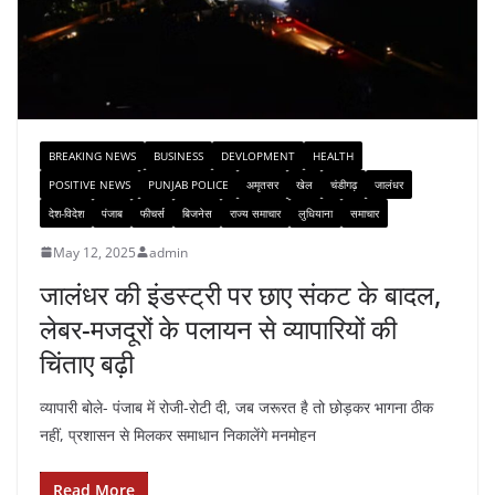
BREAKING NEWS
BUSINESS
DEVLOPMENT
HEALTH
POSITIVE NEWS
PUNJAB POLICE
अमृतसर
खेल
चंडीगढ़
जालंधर
देश-विदेश
पंजाब
फीचर्स
बिजनेस
राज्य समाचार
लुधियाना
समाचार
May 12, 2025
admin
जालंधर की इंडस्ट्री पर छाए संकट के बादल,
लेबर-मजदूरों के पलायन से व्यापारियों की
चिंताए बढ़ी
व्यापारी बोले- पंजाब में रोजी-रोटी दी, जब जरूरत है तो छोड़कर भागना ठीक
नहीं, प्रशासन से मिलकर समाधान निकालेंगे मनमोहन
Read More