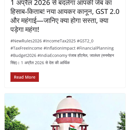
1 अप्रैल 2026 से बदलेगा आपकी जेब का
हिसाब-किताब! नया आयकर कानून, GST 2.0
और महंगाई—जानिए क्या होगा सस्ता, क्या
पड़ेगा महंगा!
#NewRules2026 #IncomeTax2025 #GST2_0
#TaxFreeIncome #InflationImpact #FinancialPlanning
#Budget2026 #IndiaEconomy पंजाब हॉटमेल, जालंधर (मनमोहन
सिंह)। 1 अप्रैल 2026 से देश की आर्थिक
Read More