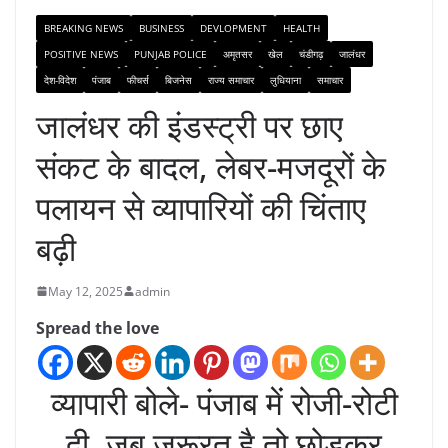
BREAKING NEWS
BUSINESS
DEVLOPMENT
HEALTH
POSITIVE NEWS
PUNJAB POLICE
अमृतसर
खेल
चंडीगढ़
जालंधर
देश-विदेश
पंजाब
फीचर्स
बिजनेस
राज्य समाचार
लुधियाना
समाचार
जालंधर की इंडस्ट्री पर छाए
संकट के बादल, लेबर-मजदूरों के
पलायन से व्यापारियों की चिंताए
बढ़ी
May 12, 2025
admin
Spread the love
व्यापारी बोले- पंजाब में रोजी-रोटी
दी, जब जरूरत है तो छोड़कर