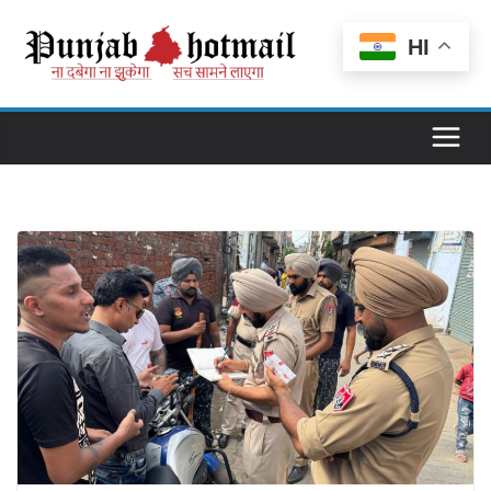
Skip
to
HI
content