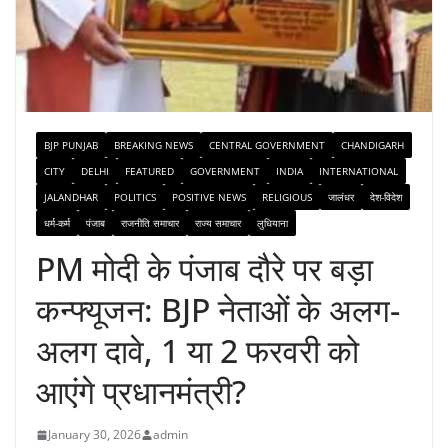
BJP PUNJAB
BREAKING NEWS
CENTRAL GOVERNMENT
CHANDIGARH
CITY
DELHI
FEATURED
GOVERNMENT
INDIA
INTERNATIONAL
JALANDHAR
POLITICS
POSITIVE NEWS
RELIGIOUS
जालंधर
देश-विदेश
धर्म-कर्म
पंजाब
राजनीति समाचार
राज्य समाचार
लुधियाना
PM मोदी के पंजाब दौरे पर बड़ा
कन्फ्यूजन: BJP नेताओं के अलग-
अलग दावे, 1 या 2 फरवरी को
आएंगे प्रधानमंत्री?
January 30, 2026
admin