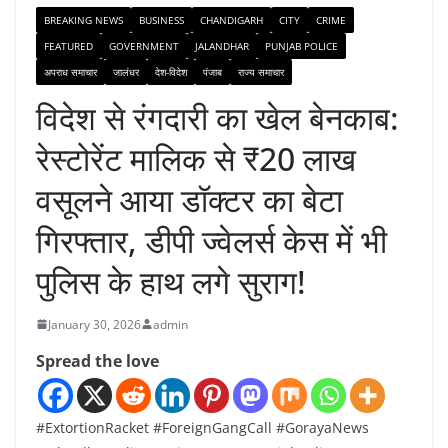
BREAKING NEWS
BUSINESS
CHANDIGARH
CITY
CRIME
FEATURED
GOVERNMENT
JALANDHAR
PUNJAB POLICE
अपराध समाचार
जालंधर
देश-विदेश
पंजाब
राज्य समाचार
विदेश से रंगदारी का खेल बेनकाब:
रेस्टोरेंट मालिक से ₹20 लाख
वसूलने आया डॉक्टर का बेटा
गिरफ्तार, डीपी ज्वेलर्स केस में भी
पुलिस के हाथ लगे सुराग!
January 30, 2026
admin
Spread the love
#ExtortionRacket #ForeignGangCall #GorayaNews