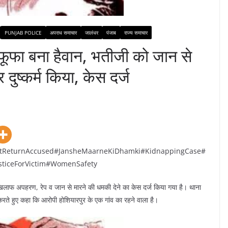
PUNJAB POLICE
अपराध समाचार
जालंधर
पंजाब
राज्य समाचार
ा फूफा बना हैवान, भतीजी को जान से
ुष्कर्म किया, केस दर्ज
tReturnAccused#JansheMaarneKiDhamki#KidnappingCase#
usticeForVictim#WomenSafety
खिलाफ अपहरण, रेप व जान से मारने की धमकी देने का केस दर्ज किया गया है। थाना
ि करते हुए कहा कि आरोपी होशियारपुर के एक गांव का रहने वाला है।