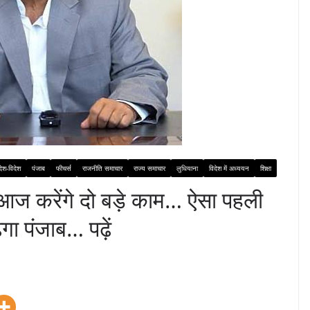
देश-विदेश
पंजाब
फीचर्स
राजनीति समाचार
राज्य समाचार
लुधियाना
विदेश में अध्ययन
शिक्षा
करेंगे दो बड़े काम… ऐसा पहली
गा पंजाब… पढ़ें