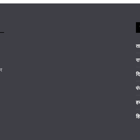
त
रा
कर
दि
पं
ह
हि