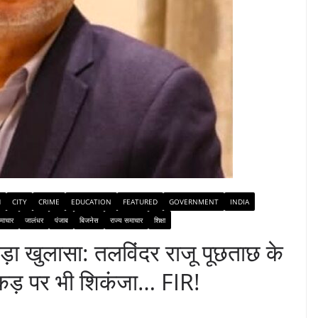
H
CITY
CRIME
EDUCATION
FEATURED
GOVERNMENT
INDIA
माचार
जालंधर
पंजाब
बिजनेस
राज्य समाचार
शिक्षा
 बड़ा खुलासा: तलविंदर राजू पूछताछ के
क्कड़ पर भी शिकंजा… FIR!