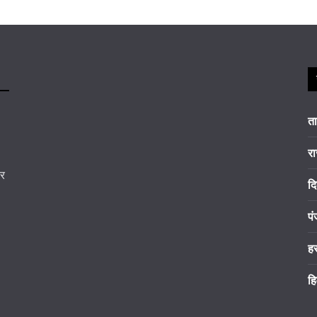
त
रा
कर
दि
पं
ह
हि