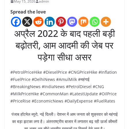
May 15, 2026
admin
Spread the love
अप्रैल 2022 के बाद पहली बड़ी
बढ़ोतरी, आम आदमी की जेब पर
पड़ेगा सीधा असर
#PetrolPriceHike #DieselPrice #CNGPriceHike #Inflation
#FuelPrice #DelhiNews #AmulMilk #महंगाई
#BreakingNews #IndiaNews #PetrolDiesel #CNG
#MilkPriceHike #CommonMan #LatestUpdate #OilPrice
#PriceRise #EconomicNews #DailyExpense #FuelRates
पंजाब हॉटमेल ब्यूरो, नई दिल्ली। देशभर में आम जनता को शुक्रवार को महंगाई
का बड़ा झटका लगा है। अंतरराष्ट्रीय बाजार में लगातार बढ़ रही ऊर्जा कीमतों
का असर अब सीधे भारतीय ग्राहकों पर दिखाई देने लगा है।