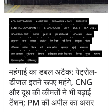
ADMINISTRATION
AMRITSAR
BREAKING NEWS
BUSINESS
CENTRAL GOVERNMENT
CHANDIGARH
CITY
DELHI
FEATURED
GOVERNMENT
INDIA
JAIPUR
JALANDHAR
MOHALI
अंबाला
अमृतसर
ऊना
कांगड़ा
जालंधर
देश-विदेश
नई दिल्ली
पंचकुला
पंजाब
पटियाला
बठिंडा
बिहार
मंडी
मध्य प्रदेश
महाराष्ट्र
मुंबई
राजस्थान
राज्य समाचार
लुधियाना
शिमला
साहिबजादा अजीत सिंह नगर
सिरसा
सूरत
हरयाणा
हिमाचल प्रदेश
होशियारपुर
महंगाई का डबल अटैक: पेट्रोल-
डीजल इतने रूपए महंगे, CNG
और दूध की कीमतों ने भी बढ़ाई
टेंशन; PM की अपील का असर