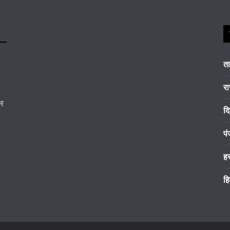
त
रा
कर
दि
पं
ह
हि