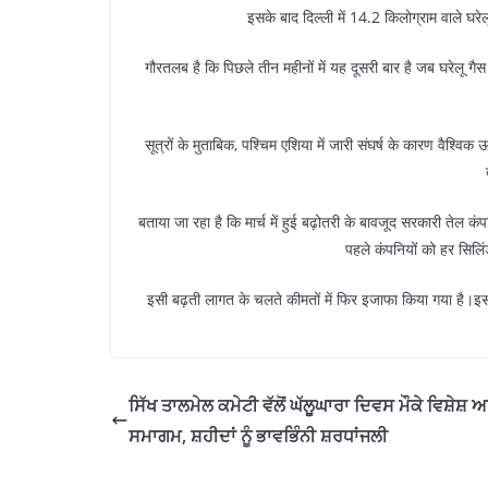
इसके बाद दिल्ली में 14.2 किलोग्राम वाले घ
गौरतलब है कि पिछले तीन महीनों में यह दूसरी बार है जब घरेलू गैस 
सूत्रों के मुताबिक, पश्चिम एशिया में जारी संघर्ष के कारण वैश्विक ऊ
बताया जा रहा है कि मार्च में हुई बढ़ोतरी के बावजूद सरकारी तेल 
पहले कंपनियों को हर सिलि
इसी बढ़ती लागत के चलते कीमतों में फिर इजाफा किया गया है
ਸਿੱਖ ਤਾਲਮੇਲ ਕਮੇਟੀ ਵੱਲੋਂ ਘੱਲੂਘਾਰਾ ਦਿਵਸ ਮੌਕੇ ਵਿਸ਼ੇਸ਼
ਸਮਾਗਮ, ਸ਼ਹੀਦਾਂ ਨੂੰ ਭਾਵਭਿੰਨੀ ਸ਼ਰਧਾਂਜਲੀ