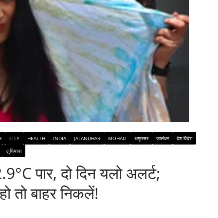
H
CITY
HEALTH
INDIA
JALANDHAR
MOHALI
अमृतसर
जालंधर
देश-विदेश
लुधियाना
9°C पार, दो दिन यलो अलर्ट;
ो तो बाहर निकलें!