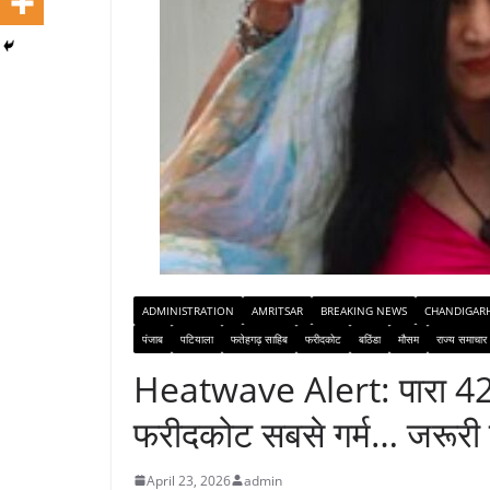
ADMINISTRATION
AMRITSAR
BREAKING NEWS
CHANDIGAR
पंजाब
पटियाला
फतेहगढ़ साहिब
फरीदकोट
बठिंडा
मौसम
राज्य समाचार
Heatwave Alert: पारा 42.
फरीदकोट सबसे गर्म… जरूरी ह
April 23, 2026
admin