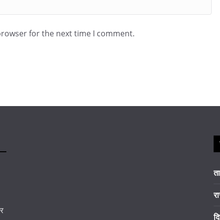
browser for the next time I comment.
त
रा
कर
दि