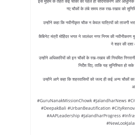
इस मुहिम के तहत कई चौकों का पहले ही सौंदर्यीकरण और आधुनिक ड
गए चौकों के लंबे समय तक रख-रखाव को सुनिश्
उन्होंने कहा कि नवीनीकृत चौक न केवल यात्रियों को ताजगी भरा 
कैबिनेट मंत्री मोहिंदर भगत ने जालंधर नगर निगम की नवीनीकरण म
ने शहर की दशा 
उन्होंने अधिकारियों को इन चौकों के रख-रखाव की नियमित निगरानी
निर्देश दिए, ताकि यह सुनिश्चित हो सके
उन्होंने आगे कहा कि शहरवासियों को जल्द ही कई अन्य चौकों क
आ
#GuruNanakMissionChowk #JalandharNews #Cit
#DeepakBali #UrbanBeautification #CityRenov
#AAPLeadership #JalandharProgress #Infr
#NewLookJala