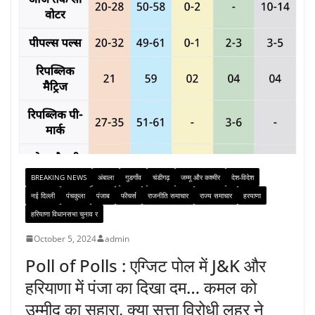
BREAKING NEWS
अंबाला
गुडगाँव
चंडीगढ़
जम्मू और कश्मीर
देश-विदेश
नई दिल्ली
पंचकुला
पंजाब
फीचर्स
राजनीति समाचार
राज्य समाचार
हरयाणा
हरियाणा विधानसभा चुनाव र
October 5, 2024
admin
Poll of Polls : एग्जिट पोल में J&K और
हरियाणा में पंजा का दिखा दम… कमल को
उम्मीद का सहारा, क्या सत्ता विरोधी लहर ने