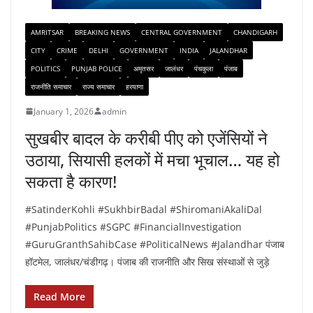
AMRITSAR
BREAKING NEWS
CENTRAL GOVERNMENT
CHANDIGARH
CITY
CRIME
DELHI
GOVERNMENT
INDIA
JALANDHAR
POLITICS
PUNJAB POLICE
अमृतसर
जालंधर
पंचकुला
पंजाब
राजनीति समाचार
राज्य समाचार
हरयाणा
January 1, 2026
admin
सुखबीर बादल के करीबी पीए को एजेंसियों ने
उठाया, सियासी हलकों में मचा भूचाल… यह हो
सकता है कारण!
#SatinderKohli #SukhbirBadal #ShiromaniAkaliDal
#PunjabPolitics #SGPC #FinancialInvestigation
#GuruGranthSahibCase #PoliticalNews #Jalandhar पंजाब
हॉटमेल, जालंधर/चंडीगढ़। पंजाब की राजनीति और सिख संस्थाओं से जुड़े
Read More