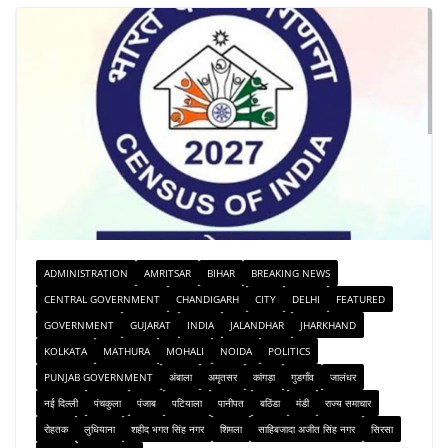
ADMINISTRATION
AMRITSAR
BIHAR
BREAKING NEWS
CENTRAL GOVERNMENT
CHANDIGARH
CITY
DELHI
FEATURED
GOVERNMENT
GUJARAT
INDIA
JALANDHAR
JHARKHAND
KOLKATA
MATHURA
MOHALI
NOIDA
POLITICS
PUNJAB GOVERNMENT
अंबाला
अमृतसर
कांगड़ा
गुडगाँव
जालंधर
नई दिल्ली
पंचकुला
पंजाब
पटियाला
पानीपत
बठिंडा
मंडी
राज्य समाचार
रोहतक
लुधियाना
शहीद भगत सिंह नगर
शिमला
साहिबजादा अजीत सिंह नगर
सिरसा