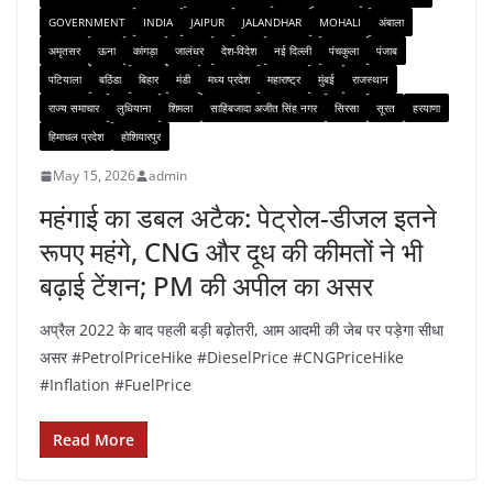
GOVERNMENT
INDIA
JAIPUR
JALANDHAR
MOHALI
अंबाला
अमृतसर
ऊना
कांगड़ा
जालंधर
देश-विदेश
नई दिल्ली
पंचकुला
पंजाब
पटियाला
बठिंडा
बिहार
मंडी
मध्य प्रदेश
महाराष्ट्र
मुंबई
राजस्थान
राज्य समाचार
लुधियाना
शिमला
साहिबजादा अजीत सिंह नगर
सिरसा
सूरत
हरयाणा
हिमाचल प्रदेश
होशियारपुर
May 15, 2026
admin
महंगाई का डबल अटैक: पेट्रोल-डीजल इतने
रूपए महंगे, CNG और दूध की कीमतों ने भी
बढ़ाई टेंशन; PM की अपील का असर
अप्रैल 2022 के बाद पहली बड़ी बढ़ोतरी, आम आदमी की जेब पर पड़ेगा सीधा
असर #PetrolPriceHike #DieselPrice #CNGPriceHike
#Inflation #FuelPrice
Read More