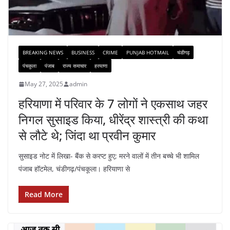
BREAKING NEWS
BUSINESS
CRIME
PUNJAB HOTMAIL
चंडीगढ़
पंचकुला
पंजाब
राज्य समाचार
हरयाणा
May 27, 2025
admin
हरियाणा में परिवार के 7 लोगों ने एकसाथ जहर
निगल सुसाइड किया, धीरेंद्र शास्त्री की कथा
से लौटे थे; जिंदा था प्रवीन कुमार
सुसाइड नोट में लिखा- बैंक से करप्ट हुए; मरने वालों में तीन बच्चे भी शामिल
पंजाब हॉटमेल, चंडीगढ़/पंचकूला। हरियाणा से
Read More