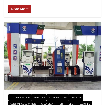
Read More
ADMINISTRATION
AMRITSAR
BREAKING NEWS
BUSINESS
CENTRAL GOVERNMENT
CHANDIGARH
CITY
DELHI
FEATURED