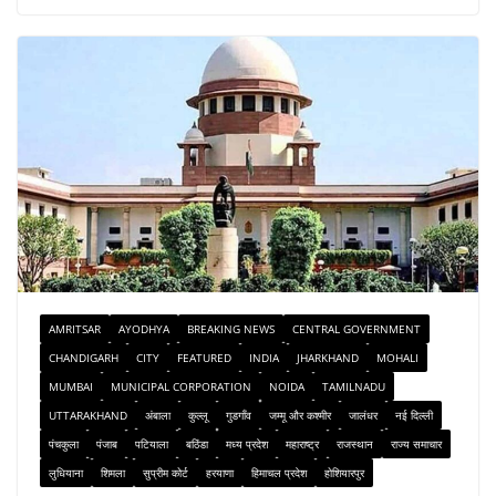
AMRITSAR
AYODHYA
BREAKING NEWS
CENTRAL GOVERNMENT
CHANDIGARH
CITY
FEATURED
INDIA
JHARKHAND
MOHALI
MUMBAI
MUNICIPAL CORPORATION
NOIDA
TAMILNADU
UTTARAKHAND
अंबाला
कुल्लू
गुडगाँव
जम्मू और कश्मीर
जालंधर
नई दिल्ली
पंचकुला
पंजाब
पटियाला
बठिंडा
मध्य प्रदेश
महाराष्ट्र
राजस्थान
राज्य समाचार
लुधियाना
शिमला
सुप्रीम कोर्ट
हरयाणा
हिमाचल प्रदेश
होशियारपुर