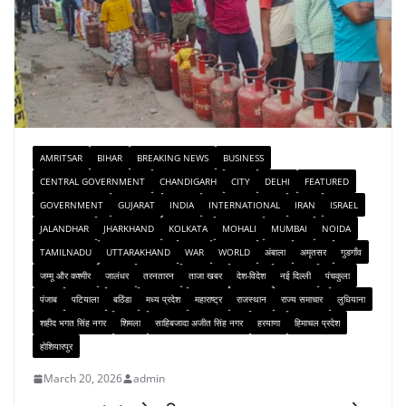
AMRITSAR
BIHAR
BREAKING NEWS
BUSINESS
CENTRAL GOVERNMENT
CHANDIGARH
CITY
DELHI
FEATURED
GOVERNMENT
GUJARAT
INDIA
INTERNATIONAL
IRAN
ISRAEL
JALANDHAR
JHARKHAND
KOLKATA
MOHALI
MUMBAI
NOIDA
TAMILNADU
UTTARAKHAND
WAR
WORLD
अंबाला
अमृतसर
गुडगाँव
जम्मू और कश्मीर
जालंधर
तरनतारन
ताजा खबर
देश-विदेश
नई दिल्ली
पंचकुला
पंजाब
पटियाला
बठिंडा
मध्य प्रदेश
महाराष्ट्र
राजस्थान
राज्य समाचार
लुधियाना
शहीद भगत सिंह नगर
शिमला
साहिबजादा अजीत सिंह नगर
हरयाणा
हिमाचल प्रदेश
होशियारपुर
March 20, 2026
admin