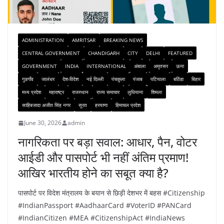
ADMINISTRATION
AMRITSAR
BREAKING NEWS
CENTRAL GOVERNMENT
CHANDIGARH
CITY
DELHI
FEATURED
GOVERNMENT
INDIA
INTERNATIONAL
अंबाला
अमृतसर
ऊना
गुडगाँव
जालंधर
देश-विदेश
नई दिल्ली
पंचकुला
पंजाब
पटियाला
बठिंडा
बिहार
मध्य प्रदेश
महाराष्ट्र
राजस्थान
राज्य समाचार
लुधियाना
शिमला
साहिबजादा अजीत सिंह नगर
सूरत
हरयाणा
हिमाचल प्रदेश
June 30, 2026
admin
नागरिकता पर बड़ा सवाल: आधार, पैन, वोटर
आईडी और पासपोर्ट भी नहीं अंतिम प्रमाण!
आखिर भारतीय होने का सबूत क्या है?
पासपोर्ट पर विदेश मंत्रालय के बयान से छिड़ी देशभर में बहस #Citizenship
#IndianPassport #AadhaarCard #VoterID #PANCard
#IndianCitizen #MEA #CitizenshipAct #IndiaNews