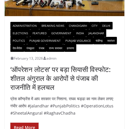
ADMINISTRATION
BREAKING NEWS
CHANDIGARH
CITY
DELHI
ELECTIONS
FEATURED
GOVERNMENT
INDIA
JALANDHAR
POLITICS
PUNJAB GOVERNMENT
PUNJAB VIGILANCE
चंडीगढ़
जालंधर
देश-विदेश
पंचकुला
पंजाब
राज्य समाचार
हरयाणा
February 13, 2026
admin
‘ऑपरेशन लोटस’ पर बड़ा सियासी विस्फोट:
शीतल अंगुराल के आरोपों से पंजाब की
राजनीति में हलचल
प्रेस कॉन्फ्रेंस में आप सरकार पर निशाना, राघव चड्ढा का नाम लेकर लगाए
गंभीर आरोप #Jalandhar #PunjabPolitics #OperationLotus
#SheetalAngural #RaghavChadha
Read More