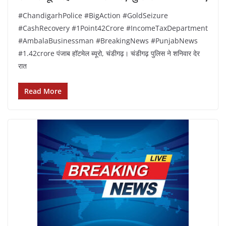
#ChandigarhPolice #BigAction #GoldSeizure
#CashRecovery #1Point42Crore #IncomeTaxDepartment
#AmbalaBusinessman #BreakingNews #PunjabNews
#1.42crore पंजाब हॉटमेल ब्यूरो, चंडीगढ़। चंडीगढ़ पुलिस ने शनिवार देर
रात
Read More