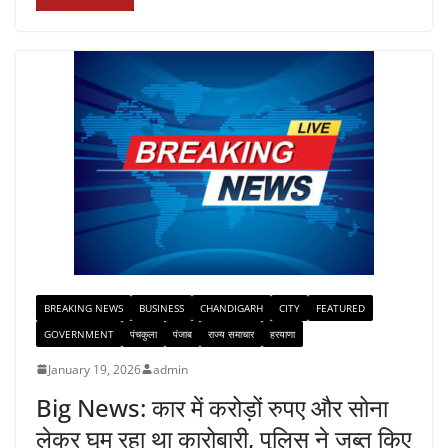
BREAKING NEWS
BUSINESS
CHANDIGARH
CITY
FEATURED
GOVERNMENT
पंचकुला
पंजाब
राज्य समाचार
हरयाणा
January 19, 2026
admin
Big News: कार में करोड़ों रुपए और सोना
लेकर घूम रहा था कारोबारी, पुलिस ने जब्त किए