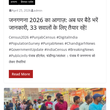
हरयाणा
हिमाचल प्रदेश
April 25, 2026
admin
जनगणना 2026 का आगाज़: अब घर बैठे भरें
जानकारी, 33 सवालों के लिए तैयार रहें!
Census2026 #PunjabCensus #DigitalIndia
#PopulationSurvey #PunjabNews #ChandigarhNews
#GovernmentUpdate #IndiaCensus #BreakingNews
#PublicInfo पंजाब हॉटमेल, चंडीगढ़/जालंधर । पंजाब में जनगणना को
लेकर तैयारियां
Read More