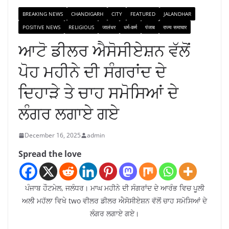
BREAKING NEWS
CHANDIGARH
CITY
FEATURED
JALANDHAR
POSITIVE NEWS
RELIGIOUS
जालंधर
धर्म-कर्म
पंजाब
राज्य समाचार
ਆਟੋ ਡੀਲਰ ਐਸੋਸੀਏਸ਼ਨ ਵੱਲੋਂ
ਪੋਹ ਮਹੀਨੇ ਦੀ ਸੰਗਰਾਂਦ ਦੇ
ਦਿਹਾੜੇ ਤੇ ਚਾਹ ਸਮੋਸਿਆਂ ਦੇ
ਲੰਗਰ ਲਗਾਏ ਗਏ
December 16, 2025
admin
Spread the love
ਪੰਜਾਬ ਹੌਟਮੇਲ, ਜਲੰਧਰ। ਮਾਘ ਮਹੀਨੇ ਦੀ ਸੰਗਰਾਂਦ ਦੇ ਆਰੰਭ ਵਿਚ ਪੂਲੀ
ਅਲੀ ਮਹੱਲਾ ਵਿਖੇ two ਵੀਲਰ ਡੀਲਰ ਐਸੋਸੀਏਸ਼ਨ ਵੱਲੋਂ ਚਾਹ ਸਮੋਸਿਆਂ ਦੇ
ਲੰਗਰ ਲਗਾਏ ਗਏ।