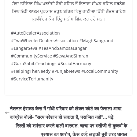
ਸੇਵਾ ਤਜਿੰਦਰ ਸਿੰਘ ਪਰਦੇਸੀ ਬੌਬੀ ਬਹਿਲ ਤੋਂ ਇਲਾਵਾ ਦੀਪਕ ਬਹਿਲ ਹਰਨੇਕ
ਸਿੰਘ ਨੇਕੀ ਆਤਮ ਪ੍ਰਕਾਸ਼ ਤਰੁਣ ਬਹਿਲ ਵਿਸ਼ੂ ਭਾਟੀਆ ਡਿੰਪੀ ਗੌਤਮ ਬਹਿਲ
ਕੁਲਵਿੰਦਰ ਕੌਰ ਚਿੰਟੂ ਮੁਨੀਸ਼ ਗਿੱਲ ਕਰ ਰਹੇ ਸਨ।
#AutoDealerAssociation
#TwoWheelerDealersAssociation #MaghSangrand
#LangarSeva #TeaAndSamosaLangar
#CommunityService #SevaAndSimran
#GuruSahibTeachings #SocialHarmony
#HelpingTheNeedy #PunjabNews #LocalCommunity
#ServiceToHumanity
नेशनल हेराल्ड केस में गांधी परिवार को लेकर कोर्ट का फैसला आया,
कांग्रेस बोली- “सत्य परेशान हो सकता है, पराजित नहीं”… पढ़ें
रिश्तों को शर्मसार करने वाली वारदात: चाचा पर भतीजी से दुष्कर्म के
प्रयास का आरोप, केस दर्ज; लड़की बुरी तरह घायल