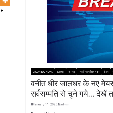
BREAKING NEWS
इलेक्शन
जालंधर
नगर निगम/परिषद चुनाव
पंजाब
वनीत धीर जालंधर के नए मेयर
सर्वसम्मति से चुने गये… देखें तस
January 11, 2025
admin