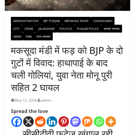
ADMINISTRATION
BJP PUNJAB
BREAKING NEWS
CHANDIGARH
CITY
CRIME
JALANDHAR
POLITICS
PUNJAB POLICE
अपराध समाचार
जालंधर
पंजाब
राज्य समाचार
मकसूदा मंडी में फड़ को BJP के दो
गुटों में विवाद: हाथापाई के बाद
चली गोलियां, युवा नेता मोनू पुरी
सहित 2 घायल
May 12, 2026
admin
Spread the love
सीसीटीवी फुटेज खंगाल रही