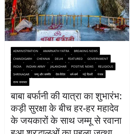
ADMINISTRATION
AMARNATH YATRA
BREAKING NEWS
CHANDIGARH
CHENNAI
DELHI
FEATURED
GOVERNMENT
INDIA
INDIAN ARMY
JALANDHAR
POSITIVE NEWS
RELIGIOUS
SHRINAGAR
जम्मू और कश्मीर
देश-विदेश
धर्म-कर्म
नई दिल्ली
पंजाब
राज्य समाचार
बाबा बर्फानी की यात्रा का शुभारंभ:
कड़ी सुरक्षा के बीच हर-हर महादेव
के जयकारों के साथ जम्मू से रवाना
हुआ श्रद्धालुओं का पहला जत्था