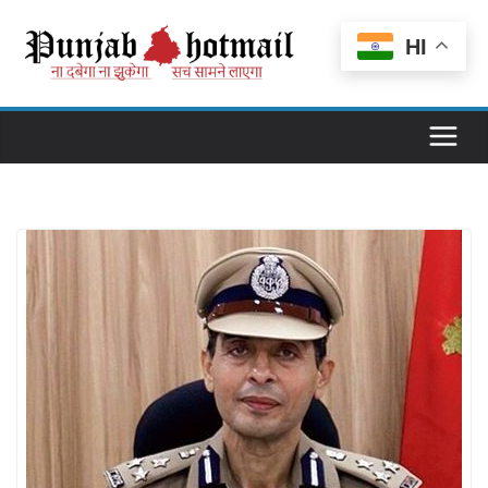
Skip
to
HI
content