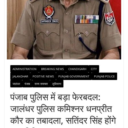
ADMINISTRATION
BREAKING NEWS
CHANDIGARH
CITY
JALANDHAR
POSITIVE NEWS
PUNJAB GOVERNMENT
PUNJAB POLICE
जालंधर
पंजाब
राज्य समाचार
लुधियाना
पंजाब पुलिस में बड़ा फेरबदल:
जालंधर पुलिस कमिश्नर धनप्रीत
कौर का तबादला, सतिंदर सिंह होंगे