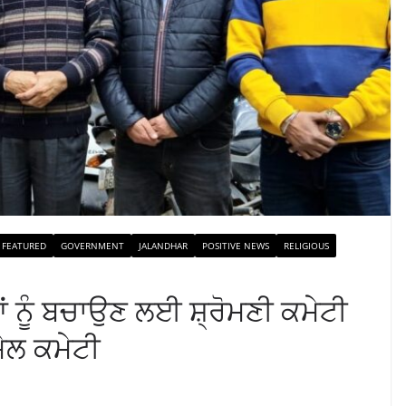
FEATURED
GOVERNMENT
JALANDHAR
POSITIVE NEWS
RELIGIOUS
ਆਂ ਨੂੰ ਬਚਾਉਣ ਲਈ ਸ਼੍ਰੋਮਣੀ ਕਮੇਟੀ
ਮੇਲ ਕਮੇਟੀ