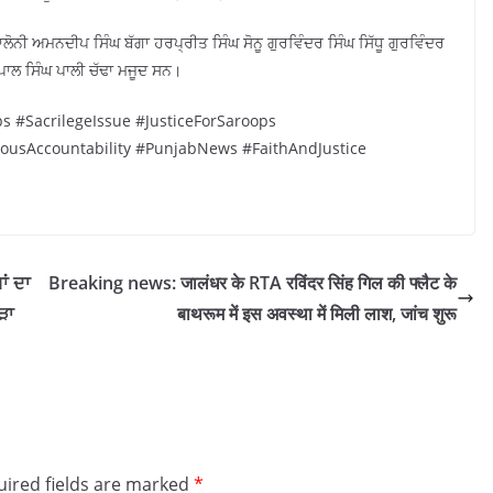
ੋਨੀ ਅਮਨਦੀਪ ਸਿੰਘ ਬੱਗਾ ਹਰਪ੍ਰੀਤ ਸਿੰਘ ਸੋਨੂ ਗੁਰਵਿੰਦਰ ਸਿੰਘ ਸਿੱਧੂ ਗੁਰਵਿੰਦਰ
ਪਾਲ ਸਿੰਘ ਪਾਲੀ ਚੱਢਾ ਮਜੂਦ ਸਨ।
 #SacrilegeIssue #JusticeForSaroops
ousAccountability #PunjabNews #FaithAndJustice
ਾਂ ਦਾ
Breaking news: जालंधर के RTA रविंदर सिंह गिल की फ्लैट के
ੜਾ
बाथरूम में इस अवस्था में मिली लाश, जांच शुरू
ired fields are marked
*