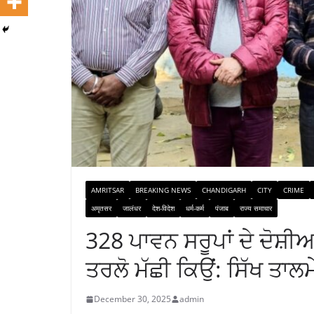
AMRITSAR
BREAKING NEWS
CHANDIGARH
CITY
CRIME
अमृतसर
जालंधर
देश-विदेश
धर्म-कर्म
पंजाब
राज्य समाचार
328 ਪਾਵਨ ਸਰੂਪਾਂ ਦੇ ਦੋਸ਼ੀ
ਤਰਲੋ ਮੱਛੀ ਕਿਉਂ: ਸਿੱਖ ਤਾਲ
December 30, 2025
admin