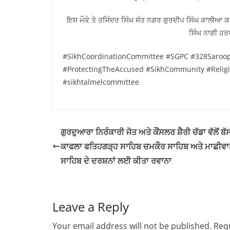
ਇਸ ਮੌਕੇ ਤੇ ਤਜਿੰਦਰ ਸਿੰਘ ਸੰਤ ਨਗਰ ਗੁਰਦੀਪ ਸਿੰਘ ਕਾਲੀਆ ਕਾਲ
ਸਿੰਘ ਨਾਗੀ ਹਰ
#SikhCoordinationCommittee #SGPC #328Saroops
#ProtectingTheAccused #SikhCommunity #Religi
#sikhtalmelcommittee
ਗੁਰਦੁਆਰਾ ਨਿਰੰਕਾਰੀ ਜੋਤ ਅਤੇ ਕੌਂਸਲਰ ਸ਼ੈਰੀ ਚੱਡਾ ਵੱਲੋਂ ਬੱਸ
ਕਾਫਲਾ ਫਤਿਹਗੜ੍ਹ ਸਾਹਿਬ ਚਮਕੌਰ ਸਾਹਿਬ ਅਤੇ ਮਾਛੀਵਾ
ਸਾਹਿਬ ਦੇ ਦਰਸ਼ਨਾਂ ਲਈ ਕੀਤਾ ਰਵਾਨਾ
Leave a Reply
Your email address will not be published.
Requ