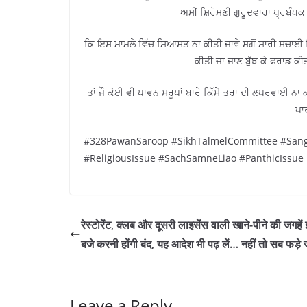
ਅਸੀਂ ਸ਼ਿਰੋਮਣੀ ਗੁਰੂਦਵਾਰਾ ਪ੍ਰਬੰਧਕ 
ਕਿ ਇਸ ਮਾਮਲੇ ਵਿੱਚ ਸਿਆਸਤ ਨਾ ਕੀਤੀ ਜਾਵੇ ਸਗੋਂ ਸਾਰੀ ਸਚਾਈ
ਕੀਤੀ ਜਾ ਜਾਣ ਬੁੱਝ ਕੇ ਫਰਾਡ ਕੀਤ
ਤਾਂ ਜੌ ਕੋਈ ਵੀ ਪਾਵਨ ਸਰੂਪਾਂ ਬਾਰੇ ਕਿੱਸੇ ਤਰਾ ਦੀ ਲਪਰਵਾਈ ਨਾ
ਪਾ
#328PawanSaroop #SikhTalmelCommittee #Sang
#ReligiousIssue #SachSamneLiao #PanthicIssue
रेस्टोरेंट, क्लब और दूसरी लाइसेंस वाली खाने-पीने की जगहें 
बजे करनी होंगी बंद, यह आदेश भी पढ़ लें… नहीं तो सब फड़े 
Leave a Reply