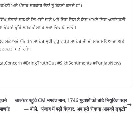
ਕਮੇਟੀ ਅਤੇ ਪੰਜਾਬ ਸਰਕਾਰ ਦੋਨਾਂ ਨੂੰ ਬੇਨਤੀ ਕਰਦੇ ਹਾਂ।
 ਸਿੱਖ ਸੰਗਤਾਂ ਸਹਮਣੇ ਲਿਆਂਦੀ ਜਾਏ ਅਤੇ ਜਿਸ ਜਿਸ ਨੇ ਇਸ ਮਾਮਲੇ ਵਿਚ ਅਣਗਿਹਲੀ
ਾ ਉਹਨਾਂ ਉੱਤੇ ਸਖ਼ਤ ਤੋਂ ਸਖ਼ਤ ਸਜ਼ਾ ਦਿਵਾਈ ਜਾਵੇ।
 ਕਰ ਸਕੇ ਅਤੇ ਧੰਨ ਧੰਨ ਸਾਹਿਬ ਸ੍ਰੀ ਗੁਰੂ ਗ੍ਰੰਥ ਸਾਹਿਬ ਜੀ ਦੀ ਮਾਣ ਮਰਿਆਦਾ ਅਤੇ
ਰਦਰਸ਼ਤਾ ਬਣੀ ਰਹੇ।
atConcern #BringTruthOut #SikhSentiments #PunjabNews
इतने
जालंधर पहुंचे CM भगवंत मान, 1746 युवाओं को बांटे नियुक्ति पत्र
जाणगे!
— बोले, “पंजाब में बढ़ी गैंगवार, अब इसे रोकना आपकी ड्यूटी”