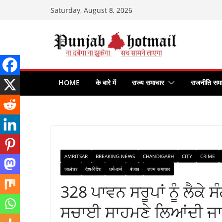
Skip
Saturday, August 8, 2026
to
content
HOME
के बारे में
राज्य समाचार
राजनीति सम
AMRITSAR
BREAKING NEWS
CHANDIGARH
CITY
CRIME
जालंधर
देश-विदेश
धर्म-कर्म
पंजाब
राज्य समाचार
328 ਪਾਵਨ ਸਰੂਪਾਂ ਨੂੰ ਲੈਕੇ ਸ
ਸਚਾਈ ਸਾਹਮਣੇ ਲਿਆਂਦੀ ਜਾਵੇ