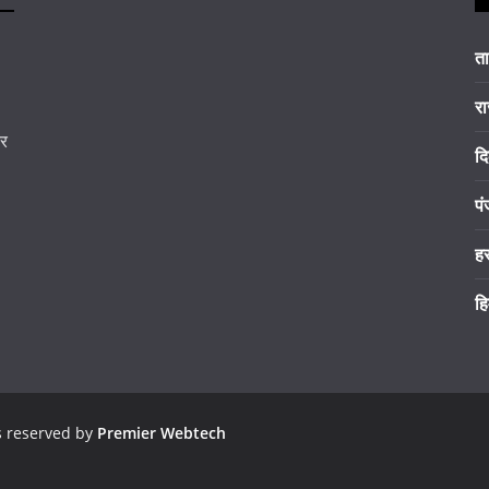
त
रा
कर
दि
पं
ह
हि
ts reserved by
Premier Webtech