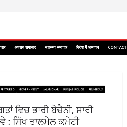
ाचार
अपराध समाचार
स्वास्थ्य समाचार
विदेश में अध्ययन
CONTACT
FEATURED
GOVERNMENT
JALANDHAR
PUNJAB POLICE
RELIGIOUS
ੰਗਤਾਂ ਵਿਚ ਭਾਰੀ ਬੇਚੈਨੀ, ਸਾਰੀ
 : ਸਿੱਖ ਤਾਲਮੇਲ ਕਮੇਟੀ