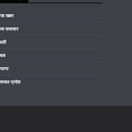
ाजा खबर
ज्य समाचार
ल्ली
जाब
रयाणा
माचल प्रदेश