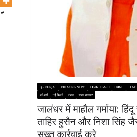
BJP PUNJAB
BREAKING NEWS
CHANDIGARH
CRIME
FEAT
धर्म-कर्म
नई दिल्ली
पंजाब
राज्य समाचार
जालंधर में माहौल गर्माया: हिंद
ताहिर हुसैन और निशा सिंह जैसा 
सख्त कार्रवाई करे