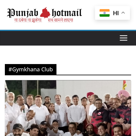
Skip
to
HI
content
#Gymkhana Club