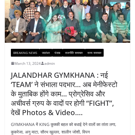
BREAKING NEWS
जालंधर
पंजाब
राजनीति समाचार
राज्य समाचार
March 13, 2024
admin
JALANDHAR GYMKHANA : नई
‘TEAM’ ने संभाला पदभार… अब मेनीफेस्टो
के मुताबिक होंगे काम… प्रोग्रेसिव और
अचीवर्स ग्रुप के वादों पर होगी “FIGHT”,
देखें Photos & Video….
GYMKHANA में KING कुक्की बहल को बधाई देने वालों का तांता लगा,
कुकरेजा, अनु माटा, सौरभ खुल्लर, शालीन जोशी, विपन