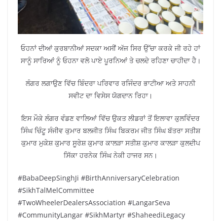
ਓਹਨਾਂ ਦੀਆਂ ਕੁਰਬਾਨੀਆਂ ਸਦਕਾ ਅਸੀਂ ਅੱਜ ਸਿਰ ਉੱਚਾ ਕਰਕੇ ਜੀ ਰਹੇ ਹਾਂ
ਸਾਨੂੰ ਸਾਰਿਆਂ ਨੂੰ ਓਹਨਾ ਵਲੋ ਪਾਏ ਪੂਰਨਿਆਂ ਤੇ ਚਲਦੇ ਰਹਿਣਾ ਚਾਹੀਦਾ ਹੈ।
ਲੰਗਰ ਲਗਾਉਣ ਵਿੱਚ ਬਿੰਦਰਾ ਪਰਿਵਾਰ ਰਜਿੰਦਰ ਭਾਟੀਆ ਅਤੇ ਸਾਹਨੀ
ਸਵੀਟ ਦਾ ਵਿਸੇਸ ਯੋਗਦਾਨ ਰਿਹਾ।
ਇਸ ਮੌਕੇ ਲੰਗਰ ਵੰਡਣ ਵਾਲਿਆਂ ਵਿੱਚ ਉਕਤ ਲੀਡਰਾਂ ਤੋਂ ਇਲਾਵਾ ਕੁਲਵਿੰਦਰ
ਸਿੰਘ ਚਿੰਟੂ ਸੰਜੀਵ ਕੁਮਾਰ ਬਲਜੀਤ ਸਿੰਘ ਬਿਕਰਮ ਜੀਤ ਸਿੰਘ ਬੱਤਰਾ ਸਤੀਸ਼
ਕੁਮਾਰ ਮੁਕੇਸ਼ ਕੁਮਾਰ ਸੂਰੇਸ਼ ਕੁਮਾਰ ਕਾਲੜਾ ਸਤੀਸ਼ ਕੁਮਾਰ ਕਾਲੜਾ ਕੁਲਦੀਪ
ਸਿੱਕਾ ਹਰਨੇਕ ਸਿੰਘ ਨੇਕੀ ਹਾਜਰ ਸਨ।
#BabaDeepSinghJi #BirthAnniversaryCelebration
#SikhTalMelCommittee
#TwoWheelerDealersAssociation #LangarSeva
#CommunityLangar #SikhMartyr #ShaheediLegacy