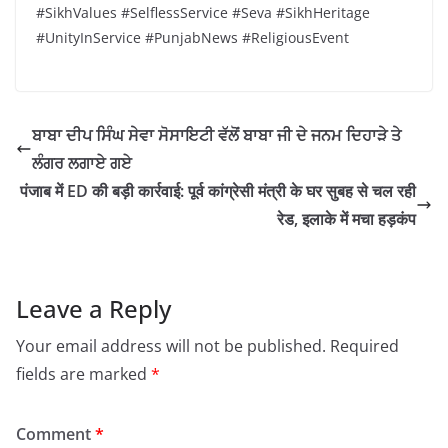
#SikhValues #SelflessService #Seva #SikhHeritage
#UnityInService #PunjabNews #ReligiousEvent
ਬਾਬਾ ਦੀਪ ਸਿੰਘ ਸੇਵਾ ਸੋਸਾਇਟੀ ਵੱਲੋਂ ਬਾਬਾ ਜੀ ਦੇ ਜਨਮ ਦਿਹਾੜੇ ਤੇ
ਲੰਗਰ ਲਗਾਏ ਗਏ
पंजाब में ED की बड़ी कार्रवाई: पूर्व कांग्रेसी मंत्री के घर सुबह से चल रही
रेड, इलाके में मचा हड़कंप
Leave a Reply
Your email address will not be published.
Required
fields are marked
*
Comment
*