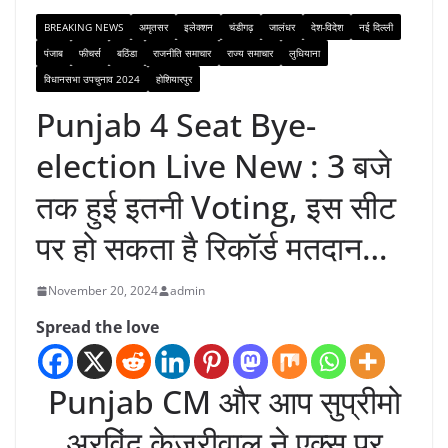
BREAKING NEWS
अमृतसर
इलेक्शन
चंडीगढ़
जालंधर
देश-विदेश
नई दिल्ली
पंजाब
फीचर्स
बठिंडा
राजनीति समाचार
राज्य समाचार
लुधियाना
विधानसभा उपचुनाव 2024
होशियारपुर
Punjab 4 Seat Bye-
election Live New : 3 बजे
तक हुई इतनी Voting, इस सीट
पर हो सकता है रिकॉर्ड मतदान…
November 20, 2024
admin
Spread the love
Punjab CM और आप सुप्रीमो
अरविंद केजरीवाल ने एक्स पर