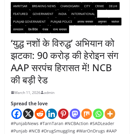
AMRITSAR
BREAKING NEWS
CHANDIGARH
CITY
CRIME
DELHI
FEATURED
GOVERNMENT
INDIA
INTERNATIONAL
PUNJAB GOVERNMENT
PUNJAB POLICE
अपराध समाचार
अमृतसर
जालंधर
तरनतारन
देश-विदेश
पंजाब
राज्य समाचार
‘युद्ध नशों के विरुद्ध’ अभियान को
झटका: 90 करोड़ की हेरोइन संग
AAP सरपंच हिरासत में! NCB
की बड़ी रेड
March 11, 2026
admin
Spread the love
#PunjabNews #TarnTaran #NCBAction #SADLeader
#Punjab #NCB #DrugSmuggling #WarOnDrugs #AAP