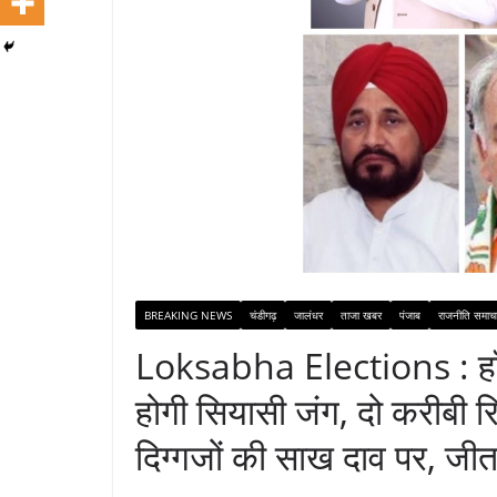
BREAKING NEWS
चंडीगढ़
जालंधर
ताजा खबर
पंजाब
राजनीति समाच
Loksabha Elections : हॉ
होगी सियासी जंग, दो करीबी रिश
दिग्गजों की साख दाव पर, जी