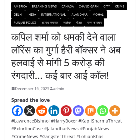
AMERICA
BREAKING NEWS
CANADA
CHANDIGARH
CITY
CRIME
DELHI
INDIA
INTERNATIONAL
JALANDHAR
MOHALI
PUNJAB POLICE
अपराध समाचार
जालंधर
पंजाब
राज्य समाचार
कपिल शर्मा को धमकी देने वाला
लॉरेंस का गुर्गा हैरी बॉक्सर ने अब
हलवाई से मांगी 5 करोड़ की
रंगदारी… कई बार आई कॉल!
December 16, 2025
admin
Spread the love
#LawrenceBishnoi #HarryBoxer #KapilSharmaThreat
#ExtortionCase #JalandharNews #PunjabNews
#CrimeNews #GangsterThreat #LohianKhas