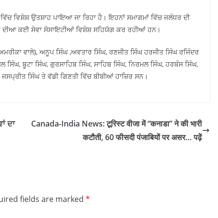
 ਵਿੱਚ ਵਿਸ਼ੇਸ਼ ਉਤਸ਼ਾਹ ਪਾਇਆ ਜਾ ਰਿਹਾ ਹੈ। ਇਹਨਾਂ ਸਮਾਗਮਾਂ ਵਿੱਚ ਜਲੰਧਰ ਦੀ
ੰਧਰ ਦੀਆ ਕਈ ਸੇਵਾ ਸੋਸਾਇਟੀਆਂ ਵਿਸ਼ੇਸ਼ ਸਹਿਯੋਗ ਕਰ ਰਹੀਆਂ ਹਨ।
( ਅਮਰੀਕਾ ਵਾਲੇ), ਅਨੂਪ ਸਿੰਘ ,ਅਵਤਾਰ ਸਿੰਘ, ਰਣਜੀਤ ਸਿੰਘ ਹਰਜੀਤ ਸਿੰਘ ਰਜਿੰਦਰ
ਲ ਸਿੰਘ, ਬੂਟਾ ਸਿੰਘ, ਗੁਰਸਾਹਿਬ ਸਿੰਘ, ਸਾਹਿਬ ਸਿੰਘ, ਨਿਰਮਲ ਸਿੰਘ, ਹਰਬੰਸ ਸਿੰਘ,
ਘ, ਜਸਪ੍ਰੀਤ ਸਿੰਘ ਤੇ ਵੱਡੀ ਗਿਣਤੀ ਵਿੱਚ ਬੀਬੀਆਂ ਹਾਜ਼ਿਰ ਸਨ।
ਾਂ ਦਾ
Canada-India News: टूरिस्ट वीजा में “कनाडा” ने की भारी
कटौती, 60 फीसदी पंजाबियों पर असर… पढ़ें
ired fields are marked
*