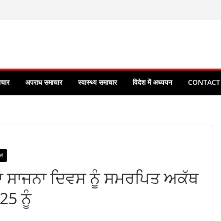
ाचार
अपराध समाचार
स्वास्थ्य समाचार
विदेश में अध्ययन
CONTACT
्स
 ਸਾਜਨਾ ਦਿਵਸ ਨੂੰ ਸਮਰਪਿਤ ਅਕੱਥ
5 ਨੂੰ