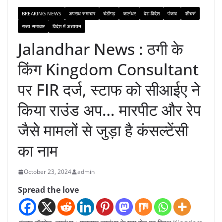
BREAKING NEWS
अपराध समाचार
चंडीगढ़
जालंधर
देश-विदेश
पंजाब
फीचर्स
राज्य समाचार
विदेश में अध्ययन
Jalandhar News : ठगी के
किंग Kingdom Consultant
पर FIR दर्ज, स्टाफ को सीआईए ने
किया राउंड अप… मारपीट और रेप
जैसे मामलों से जुड़ा है कंसल्टेंसी
का नाम
October 23, 2024
admin
Spread the love