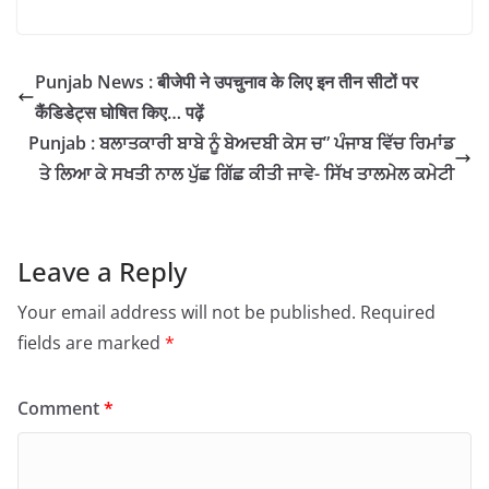
Punjab News : बीजेपी ने उपचुनाव के लिए इन तीन सीटों पर
कैंडिडेट्स घोषित किए… पढ़ें
Punjab : ਬਲਾਤਕਾਰੀ ਬਾਬੇ ਨੂੰ ਬੇਅਦਬੀ ਕੇਸ ਚ” ਪੰਜਾਬ ਵਿੱਚ ਰਿਮਾਂਡ
ਤੇ ਲਿਆ ਕੇ ਸਖਤੀ ਨਾਲ ਪੁੱਛ ਗਿੱਛ ਕੀਤੀ ਜਾਵੇ- ਸਿੱਖ ਤਾਲਮੇਲ ਕਮੇਟੀ
Leave a Reply
Your email address will not be published.
Required
fields are marked
*
Comment
*