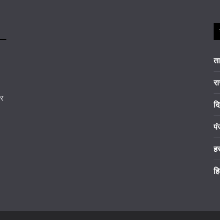
त
रा
कर
दि
पं
ह
हि