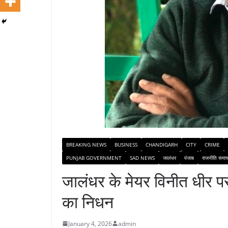
BREAKING NEWS
BUSINESS
CHANDIGARH
CITY
CRIME
PUNJAB GOVERNMENT
SAD NEWS
जालंधर
पंजाब
राजनीति समाच
जालंधर के मेयर विनीत धीर पर 
का निधन
January 4, 2026
admin