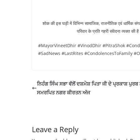
शोक की इस घड़ी में विभिन्न सामाजिक, राजनीतिक एवं धार्मिक संगठ
परिवार के प्रति गहरी संवेदना व्यक्त की है
#MayorVineetDhir #VinodDhir #PitraShok #Con
#SadNews #LastRites #CondolencesToFamily #OmSha
ਨਿਹੰਗ ਸਿੰਘ ਸਭਾ ਵੱਲੋਂ ਦਸ਼ਮੇਸ਼ ਪਿਤਾ ਜੀ ਦੇ ਪ੍ਰਕਾਸ਼ ਪੁਰਬ ਨ
ਸਮਰਪਿਤ ਨਗਰ ਕੀਰਤਨ ਅੱਜ
Leave a Reply