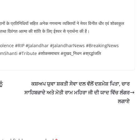
नों के प्रतिनिधियों सहित अनेक गणमान्य व्यक्तियों ने मेयर विनीत धीर एवं शोकाकुल
 तथा दिवंगत आत्मा की शांति के लिए ईश्वर से प्रार्थना की है।
dolence #RIP #Jalandhar #JalandharNews #BreakingNews
nti #Tribute #शोकसमाचार #दुखद_निधन #श्रद्धांजलि
ੂੰ
ਕਸ਼ਅਪ ਯੁਵਾ ਸ਼ਕਤੀ ਸੇਵਾ ਦਲ ਵੱਲੋਂ ਦਸ਼ਮੇਸ਼ ਪਿਤਾ, ਚਾਰ
ਸਾਹਿਬਜ਼ਾਦੇ ਅਤੇ ਮੋਤੀ ਰਾਮ ਮਹਿਰਾ ਜੀ ਦੀ ਯਾਦ ਵਿੱਚ ਲੰਗਰ
ਲਗਾਏ