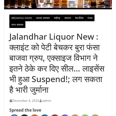
BREAKING NEWS
अपराध समाचार
चंडीगढ़
जालंधर
देश-विदेश
पंजाब
राज्य समाचार
Jalandhar Liquor New :
क्लाइंट को पेटी बेचकर बुरा फंसा
बाजवा ग्रुप, एक्साइज विभाग ने
इतने ठेके कर दिए सील… लाइसेंस
भी हुआ Suspend!; लग सकता
है भारी जुर्माना
December 4, 2024
admin
Spread the love