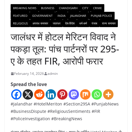
BREAKING NEWS
BUSINESS
CHANDIGARH
CITY
CRIME
FEATURED
GOVERNMENT
INDIA
JALANDHAR
PUNJAB POLICE
RELIGIOUS
अपराध समाचार
जालंधर
देश-विदेश
धर्म-कर्म
पंजाब
राज्य समाचार
जालंधर में होटल मेरिटन विवाद ने
पकड़ा तूल: पांच पार्टनरों पर 295-
ए के तहत FIR, आरोपी फरार
February 14, 2026
admin
Spread the love
#Jalandhar #HotelMeriton #Section295A #PunjabNews
#BusinessDispute #ReligiousSentiments #FIR
#PoliceInvestigation #BreakingNews