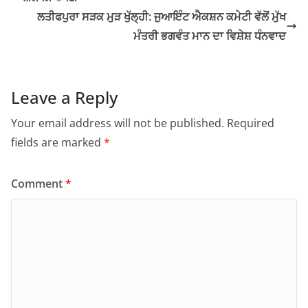
ਲਤੀਫਪੁਰਾ ਸੜਕ ਮੁੜ ਖੁੱਲ੍ਹੀ: ਜੁਆਇੰਟ ਐਕਸ਼ਨ ਕਮੇਟੀ ਵੱਲੋਂ ਮੁੱਖ
ਮੰਤਰੀ ਭਗਵੰਤ ਮਾਨ ਦਾ ਵਿਸ਼ੇਸ਼ ਧੰਨਵਾਦ
Leave a Reply
Your email address will not be published.
Required
fields are marked
*
Comment
*