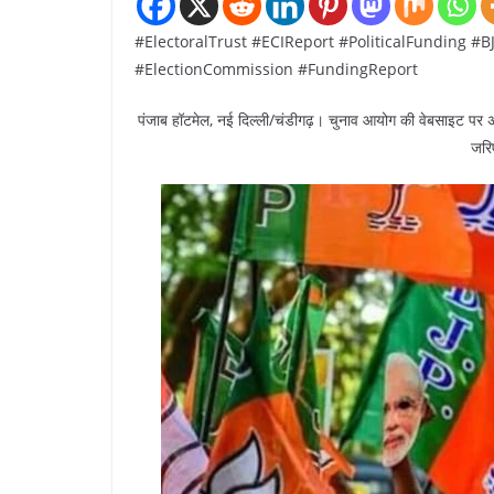
#ElectoralTrust #ECIReport #PoliticalFunding #
#ElectionCommission #FundingReport
पंजाब हॉटमेल, नई दिल्ली/चंडीगढ़। चुनाव आयोग की वेबसाइट पर अप
जरिए