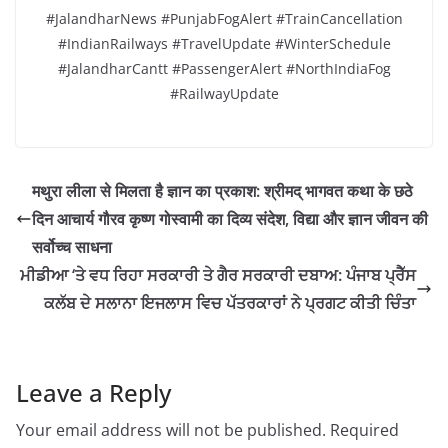
#JalandharNews #PunjabFogAlert #TrainCancellation
#IndianRailways #TravelUpdate #WinterSchedule
#JalandharCantt #PassengerAlert #NorthIndiaFog
#RailwayUpdate
मथुरा लीला से मिलता है ज्ञान का प्रकाश: श्रीमद् भागवत कथा के छठे
दिन आचार्य गौरव कृष्ण गोस्वामी का दिव्य संदेश, विद्या और ज्ञान जीवन की
सर्वोच्च साधना
ਮੀਡੀਆ ‘ਤੇ ਵਧ ਰਿਹਾ ਸਰਕਾਰੀ ਤੇ ਗੈਰ ਸਰਕਾਰੀ ਦਬਾਅ: ਪੰਜਾਬ ਪ੍ਰੈੱਸ
ਕਲੱਬ ਦੇ ਸਲਾਨਾ ਇਜਲਾਸ ਵਿਚ ਪੱਤਰਕਾਰਾਂ ਨੇ ਪ੍ਰਗਟ ਕੀਤੀ ਚਿੰਤਾ
Leave a Reply
Your email address will not be published.
Required