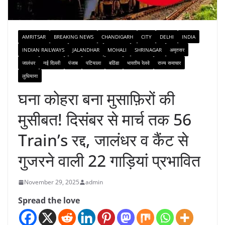
AMRITSAR
BREAKING NEWS
CHANDIGARH
CITY
DELHI
INDIA
INDIAN RAILWAYS
JALANDHAR
MOHALI
SHRINAGAR
अमृतसर
जालंधर
नई दिल्ली
पंजाब
पटियाला
बठिंडा
भारतीय रेलवे
राज्य समाचार
लुधियाना
घना कोहरा बना मुसाफ़िरों की
मुसीबत! दिसंबर से मार्च तक 56
Train’s रद्द, जालंधर व कैंट से
गुजरने वाली 22 गाड़ियां प्रभावित
November 29, 2025
admin
Spread the love