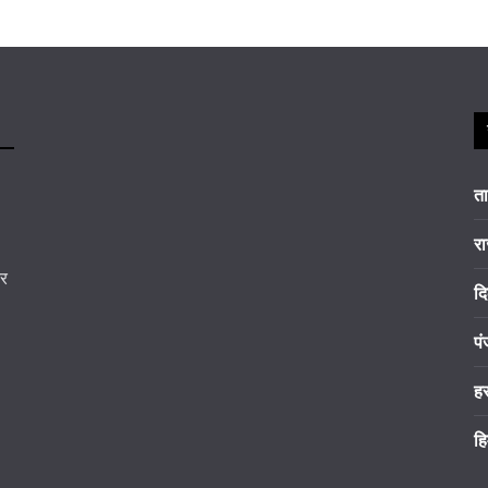
त
रा
कर
दि
पं
ह
हि