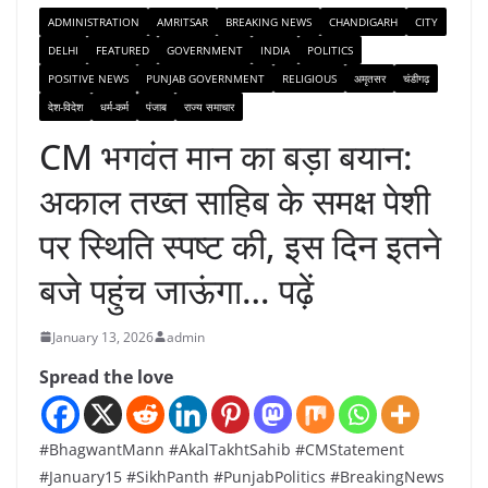
ADMINISTRATION
AMRITSAR
BREAKING NEWS
CHANDIGARH
CITY
DELHI
FEATURED
GOVERNMENT
INDIA
POLITICS
POSITIVE NEWS
PUNJAB GOVERNMENT
RELIGIOUS
अमृतसर
चंडीगढ़
देश-विदेश
धर्म-कर्म
पंजाब
राज्य समाचार
CM भगवंत मान का बड़ा बयान:
अकाल तख्त साहिब के समक्ष पेशी
पर स्थिति स्पष्ट की, इस दिन इतने
बजे पहुंच जाऊंगा… पढ़ें
January 13, 2026
admin
Spread the love
#BhagwantMann #AkalTakhtSahib #CMStatement
#January15 #SikhPanth #PunjabPolitics #BreakingNews