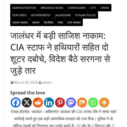
ADMINISTRATION
BREAKING NEWS
CHANDIGARH
CITY
CRIME
FEATURED
GOVERNMENT
JALANDHAR
PUNJAB POLICE
अपराध समाचार
जालंधर
देश-विदेश
पंजाब
राज्य समाचार
जालंधर में बड़ी साजिश नाकाम:
CIA स्टाफ ने हथियारों सहित दो
शूटर दबोचे, विदेश बैठे सरगना से
जुड़े तार
March 20, 2026
admin
Spread the love
पंजाब हॉटमेल, जालंधर। कमिश्नरेट जालंधर की CIA स्टाफ टीम ने समय रहते
कार्रवाई करते हुए एक बड़ी आपराधिक वारदात को टाल दिया। पुलिस ने दो
संदिग्ध युवकों को गिरफ्तार कर उनके कब्जे से .32 बोर के 2 पिस्टल और 2