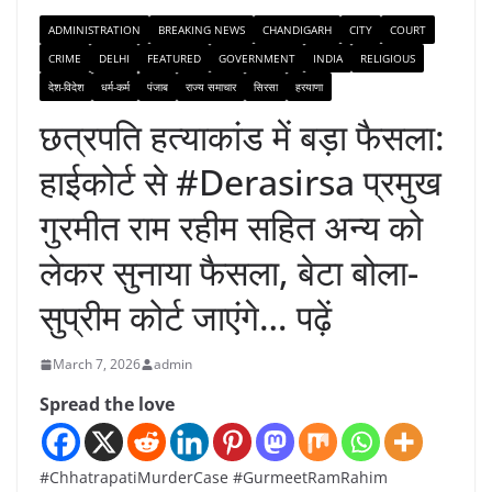
ADMINISTRATION
BREAKING NEWS
CHANDIGARH
CITY
COURT
CRIME
DELHI
FEATURED
GOVERNMENT
INDIA
RELIGIOUS
देश-विदेश
धर्म-कर्म
पंजाब
राज्य समाचार
सिरसा
हरयाणा
छत्रपति हत्याकांड में बड़ा फैसला:
हाईकोर्ट से #Derasirsa प्रमुख
गुरमीत राम रहीम सहित अन्य को
लेकर सुनाया फैसला, बेटा बोला-
सुप्रीम कोर्ट जाएंगे… पढ़ें
March 7, 2026
admin
Spread the love
#ChhatrapatiMurderCase #GurmeetRamRahim