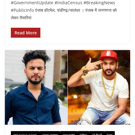
#GovernmentUpdate #IndiaCensus #BreakingNews
#PublicInfo पंजाब हॉटमेल, चंडीगढ़/जालंधर । पंजाब में जनगणना को
लेकर तैयारियां
Read More
BREAKING NEWS
अपराध समाचार
उत्तर प्रदेश
चंडीगढ़
नई दिल्ली
पंजाब