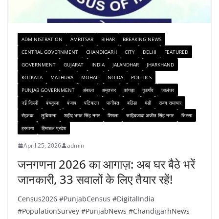
ADMINISTRATION
AMRITSAR
BIHAR
BREAKING NEWS
CENTRAL GOVERNMENT
CHANDIGARH
CITY
DELHI
FEATURED
GOVERNMENT
GUJARAT
INDIA
JALANDHAR
JHARKHAND
KOLKATA
MATHURA
MOHALI
NOIDA
POLITICS
PUNJAB GOVERNMENT
अंबाला
अमृतसर
कांगड़ा
गुडगाँव
जालंधर
नई दिल्ली
पंचकुला
पंजाब
पटियाला
पानीपत
बठिंडा
मंडी
राज्य समाचार
रोहतक
लुधियाना
शहीद भगत सिंह नगर
शिमला
साहिबजादा अजीत सिंह नगर
सिरसा
हरयाणा
हिमाचल प्रदेश
April 25, 2026
admin
जनगणना 2026 का आगाज़: अब घर बैठे भरें
जानकारी, 33 सवालों के लिए तैयार रहें!
Census2026 #PunjabCensus #DigitalIndia
#PopulationSurvey #PunjabNews #ChandigarhNews