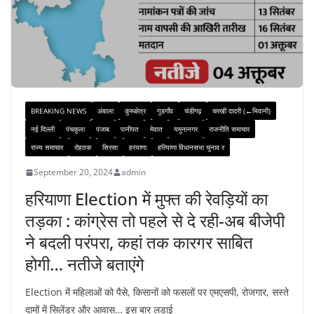
BREAKING NEWS
अंबाला
कुरूक्षेत्र
गुडगाँव
चंडीगढ़
चरखी दादरी (←भिवानी)
नई दिल्ली
पंचकुला
पंजाब
पानीपत
मेवात
यमुनानगर
राजनीति समाचार
राज्य समाचार
रोहतक
सिरसा
हरयाणा
हरियाणा विधानसभा चुनाव र
September 20, 2024
admin
हरियाणा Election में मुफ्त की रेवड़ियों का
तड़का : कांग्रेस तो पहले से दे रही-अब बीजेपी
ने बदली परंपरा, कहां तक कारगर साबित
होगी… नतीजे बताएंगे
Election में महिलाओं को पैसे, किसानों को फसलों पर एमएसपी, रोजगार, सस्ते
दामों में सिलेंडर और आवास… इस बार लड़ाई