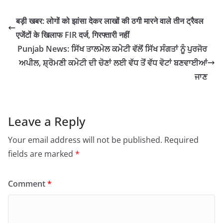
बड़ी खबर: लोगों को झांसा देकर लाखों की ठगी मारने वाले तीन ट्रैवल
एजेंटों के खिलाफ FIR दर्ज, गिरफ्तारी नहीं
Punjab News: ਸਿੱਖ ਤਾਲਮੇਲ ਕਮੇਟੀ ਵੱਲੋਂ ਸਿੱਖ ਸੰਗਤਾਂ ਨੂੰ ਪੁਰਜੋਰ
ਅਪੀਲ, ਸ਼੍ਰੋਮਣੀ ਕਮੇਟੀ ਦੀ ਚੋਣਾਂ ਲਈ ਵੱਧ ਤੋਂ ਵੱਧ ਵੋਟਾਂ ਬਣਵਾਈਆਂ
ਜਾਣ
Leave a Reply
Your email address will not be published.
Required
fields are marked
*
Comment
*