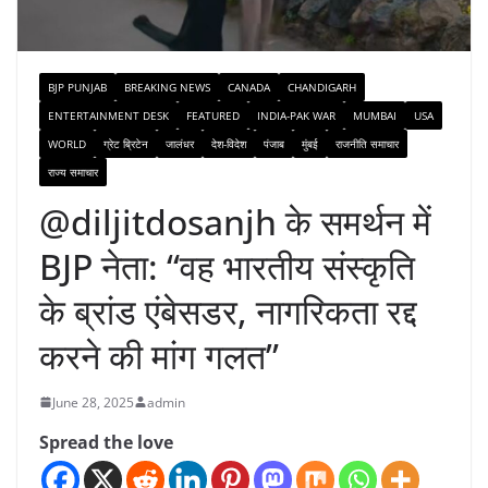
BJP PUNJAB
BREAKING NEWS
CANADA
CHANDIGARH
ENTERTAINMENT DESK
FEATURED
INDIA-PAK WAR
MUMBAI
USA
WORLD
ग्रेट ब्रिटेन
जालंधर
देश-विदेश
पंजाब
मुंबई
राजनीति समाचार
राज्य समाचार
@diljitdosanjh के समर्थन में
BJP नेता: “वह भारतीय संस्कृति
के ब्रांड एंबेसडर, नागरिकता रद्द
करने की मांग गलत”
June 28, 2025
admin
Spread the love