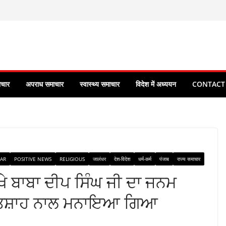
ाचार
अपराध समाचार
स्वास्थ्य समाचार
विदेश में अध्ययन
CONTACT
AR
POSITIVE NEWS
RELIGIOUS
जालंधर
देश-विदेश
धर्म-कर्म
पंजाब
राज्य समाचार
ਖੇ ਬਾਬਾ ਦੀਪ ਸਿੰਘ ਜੀ ਦਾ ਜਨਮ
 ਉਤਸ਼ਾਹ ਨਾਲ ਮਨਾਇਆ ਗਿਆ