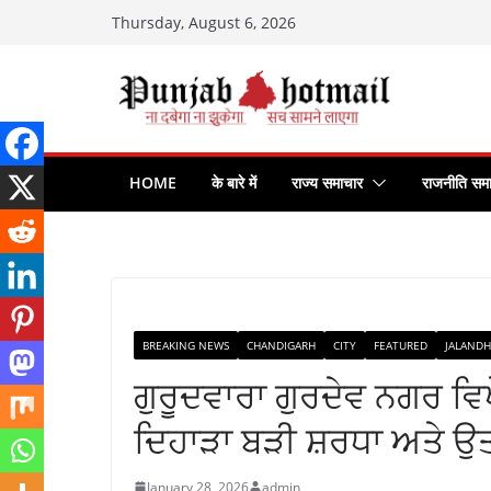
Skip
Thursday, August 6, 2026
to
content
HOME
के बारे में
राज्य समाचार
राजनीति सम
BREAKING NEWS
CHANDIGARH
CITY
FEATURED
JALANDH
ਗੁਰੂਦਵਾਰਾ ਗੁਰਦੇਵ ਨਗਰ ਵਿ
ਦਿਹਾੜਾ ਬੜੀ ਸ਼ਰਧਾ ਅਤੇ
January 28, 2026
admin