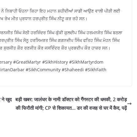
ਾਨੀ ਨੇ ਨਿਬਾਹੀ ਓਹਨਾ ਕਿਹਾ ਇਹ ਮਹਾਨ ਸ਼ਹੀਦੀਆਂ ਸਾਡੀ ਆਉਣ ਵਾਲੀ ਪੀੜੀ ਲਈ
ਦੇਖ ਰੇਖ ਮੀਤ ਪ੍ਰਧਾਨ ਹਰਪ੍ਰੀਤ ਸਿੰਘ ਨੀਟੂ ਕਰ ਰਹੇ ਸਨ।
ਚਰਨਜੀਤ ਸਿੰਘ ਸੇਠੀ ਹਰਜਿੰਦਰ ਸਿੰਘ ਕੁੱਕੀ ਕੁਲਦੀਪ ਸਿੰਘ ਹਰਮਨਜੋਤ ਸਿੰਘ ਬਠਲਾ
ਰਪ੍ਰੀਤ ਸਿੰਘ ਸੋਨੂ ਹਰਸਿਮਰਤ ਸਿੰਘ ਗਗਨਦੀਪ ਸਿੰਘ ਫਤਿਹ ਸਿੰਘ ਮੋਹਨ ਸਿੰਘ
ਰ ਸੁਰਜੀਤ ਕੌਰ ਰਣਜੀਤ ਕੌਰ ਜਸਵਿੰਦਰ ਕੌਰ ਪ੍ਰਭਦੀਪ ਕੌਰ ਹਾਜ਼ਰ ਸਨ।
rsary #GreatMartyr #SikhHistory #SikhMartyrdom
tanDarbar #SikhCommunity #Shaheedi #SikhFaith
 ने खुद
बड़ी खबर: जालंधर के नामी डॉक्टर को गैंगस्टर की धमकी, 2 करोड़
की फिरौती मांगी; CP से शिकायत… डर की वजह से घर में कैद, पढ़ें