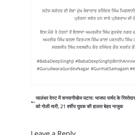
ਸਟੇਜ ਸਕੱਤਰ ਦੀ ਸੇਵਾ ਮੁੱਖ ਸੇਵਾਦਾਰ ਰਜਿੰਦਰ ਸਿੰਘ ਮਿਗਲ
ਪ੍ਰੇਰਨਾ ਸਰੋਤ ਹਨ ਸਾਰੇ ਪ੍ਰੋਗਰਾਮ ਦੀ 
ਇਸ ਮੌਕੇ ਤੇ ਹੋਰਨਾਂ ਤੋਂ ਇਲਾਵਾ ਅਮਰਜੀਤ ਸਿੰਘ ਗੁਰਦੇਵ ਨਗਰ 
ਅਮਰੀਕ ਸਿੰਘ ਬਠਲਾ ਕਿਰਪਾਲ ਸਿੰਘ ਕਾਲਾ ਪਵਨਦੀਪ ਸਿੰਘ ਹ
ਸਰਬਜੀਤ ਸਿੰਘ ਨਵਲਦੀਪ ਕੌਰ ਰਜਿੰਦਰ ਕੌਰ ਸਤਵੰਤ ਕੌ
#BabaDeepSinghJi #BabaDeepSinghJiBirthAnnive
#GurudwaraGurdevNagar #GurmatSamagam #Kir
जालंधर वेस्ट में सनसनीखेज घटना: भाजपा पार्षद के रिश्तेदार
को गोली मारी, 21 वर्षीय युवक की हालत बेहद नाजुक
Leave a Reply