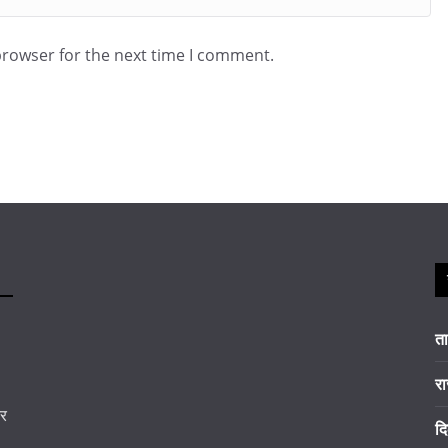
browser for the next time I comment.
त
रा
कर
दि