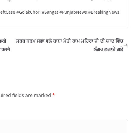
eftCase #GolakChori #Sangat #PunjabNews #BreakingNews
टकती
ਸਰਬ ਧਰਮ ਸਭਾ ਵਲੋ ਬਾਬਾ ਮੋਤੀ ਰਾਮ ਮਹਿਰਾ ਜੀ ਦੀ ਯਾਦ ਵਿੱਚ
ग करने
ਲੰਗਰ ਲਗਾਏ ਗਏ
ired fields are marked
*